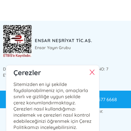
ENSAR NEŞRİYAT TİC.AŞ.
Ensar Yayın Grubu
DÜĞMECİLER MAH. KARASÜLEYMAN TEKKE SOK. NO: 7
Çerezler
EYÜPSULTAN / İSTANBUL
Sitemizden en iyi şekilde
faydalanabilmeniz için, amaçlarla
sınırlı ve gizliliğe uygun şekilde
bilgi@ensarnesriyat.com.tr
0212 577 6668
çerez konumlandırmaktayız.
Çerezleri nasıl kullandığımızı
© 2024 Ensar Yayın Grubu. Her hakkı saklıdır.
incelemek ve çerezleri nasıl kontrol
edebileceğinizi öğrenmek için Çerez
Politikamızı inceleyebilirsiniz.