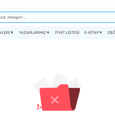
EVLERİ▼
YAZARLARIMIZ▼
FİYAT LİSTESİ
E-KİTAP▼
DEĞ