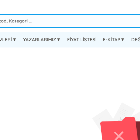
EVLERİ▼
YAZARLARIMIZ▼
FİYAT LİSTESİ
E-KİTAP▼
DEĞ