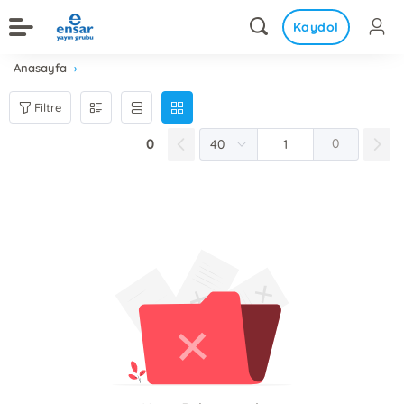
Kaydol
Anasayfa
Filtre
0
0