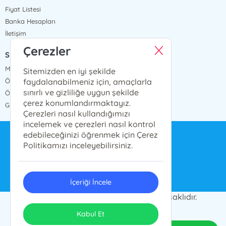
Fiyat Listesi
Banka Hesapları
İletişim
Çerezler
SÖZLEŞMELER
Mesafeli Satış Sözleşmesi
Sitemizden en iyi şekilde
faydalanabilmeniz için, amaçlarla
Ön Bilgilendirme Formu
sınırlı ve gizliliğe uygun şekilde
Ödeme ve Teslimat
çerez konumlandırmaktayız.
Gizlilik ve Güvenlik
Çerezleri nasıl kullandığımızı
incelemek ve çerezleri nasıl kontrol
edebileceğinizi öğrenmek için Çerez
bilgi@ensarnesriyat.com.tr
Politikamızı inceleyebilirsiniz.
0212 577 6668
İçeriği İncele
© 2024 Ensar Yayın Grubu. Her hakkı saklıdır.
ONSO
Tasarım & Uygulama
Kabul Et