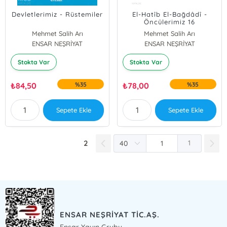
Devletlerimiz - Rüstemiler
El-Hatîb El-Bağdâdî -
Öncülerimiz 16
Mehmet Salih Arı
Mehmet Salih Arı
ENSAR NEŞRİYAT
ENSAR NEŞRİYAT
Stokta Var
Stokta Var
₺
84,50
%35
₺
78,00
%35
Sepete Ekle
Sepete Ekle
2
1
ENSAR NEŞRİYAT TİC.AŞ.