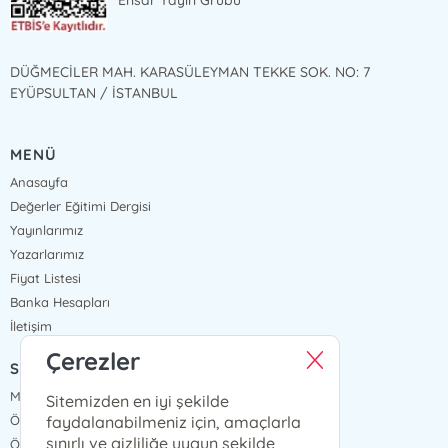
Ensar Yayın Grubu
DÜĞMECİLER MAH. KARASÜLEYMAN TEKKE SOK. NO: 7
EYÜPSULTAN / İSTANBUL
MENÜ
Anasayfa
Değerler Eğitimi Dergisi
Yayınlarımız
Yazarlarımız
Fiyat Listesi
Banka Hesapları
İletişim
Çerezler
SÖZLEŞMELER
Mesafeli Satış Sözleşmesi
Sitemizden en iyi şekilde
faydalanabilmeniz için, amaçlarla
Ön Bilgilendirme Formu
sınırlı ve gizliliğe uygun şekilde
Ödeme ve Teslimat