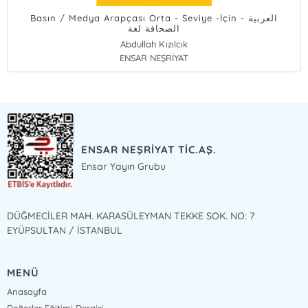
Basın / Medya Arapçası Orta - Seviye -İçin - العربية
الصحافة لغة
Abdullah Kızılcık
Abdulcabbar El - Gureyri
ENSAR NEŞRİYAT
ENSAR NEŞRİYAT TİC.AŞ.
Ensar Yayın Grubu
DÜĞMECİLER MAH. KARASÜLEYMAN TEKKE SOK. NO: 7
EYÜPSULTAN / İSTANBUL
MENÜ
Anasayfa