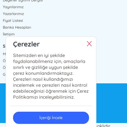
Değerler Eğitimi Dergisi
Yayınlarımız
Yazarlarımız
Fiyat Listesi
Banka Hesapları
İletişim
Çerezler
SÖZLEŞMELER
Mesafeli Satış Sözleşmesi
Sitemizden en iyi şekilde
faydalanabilmeniz için, amaçlarla
Ön Bilgilendirme Formu
sınırlı ve gizliliğe uygun şekilde
Ödeme ve Teslimat
çerez konumlandırmaktayız.
Gizlilik ve Güvenlik
Çerezleri nasıl kullandığımızı
incelemek ve çerezleri nasıl kontrol
edebileceğinizi öğrenmek için Çerez
bilgi@ensarnesriyat.com.tr
Politikamızı inceleyebilirsiniz.
0212 577 6668
İçeriği İncele
© 2024 Ensar Yayın Grubu. Her hakkı saklıdır.