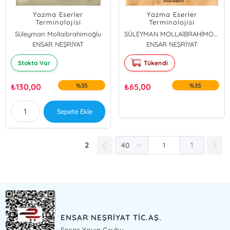
Yazma Eserler
Yazma Eserler
Terminolojisi
Terminolojisi
Süleyman Mollaibrahimoğlu
SÜLEYMAN MOLLAİBRAHİMOĞLU
ENSAR NEŞRİYAT
ENSAR NEŞRİYAT
Stokta Var
Tükendi
₺
130,00
%35
₺
65,00
%35
Sepete Ekle
2
1
ENSAR NEŞRİYAT TİC.AŞ.