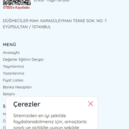
Ensar Yayın Grubu
DÜĞMECİLER MAH. KARASÜLEYMAN TEKKE SOK. NO: 7
EYÜPSULTAN / İSTANBUL
MENÜ
Anasayfa
Değerler Eğitimi Dergisi
Yayınlarımız
Yazarlarımız
Fiyat Listesi
Banka Hesapları
İletişim
Çerezler
SÖZLEŞMELER
Mesafeli Satış Sözleşmesi
Sitemizden en iyi şekilde
faydalanabilmeniz için, amaçlarla
Ön Bilgilendirme Formu
sınırlı ve gizliliğe uygun şekilde
Ödeme ve Teslimat