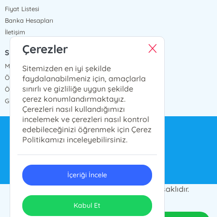
Fiyat Listesi
Banka Hesapları
İletişim
Çerezler
SÖZLEŞMELER
Mesafeli Satış Sözleşmesi
Sitemizden en iyi şekilde
faydalanabilmeniz için, amaçlarla
Ön Bilgilendirme Formu
sınırlı ve gizliliğe uygun şekilde
Ödeme ve Teslimat
çerez konumlandırmaktayız.
Gizlilik ve Güvenlik
Çerezleri nasıl kullandığımızı
incelemek ve çerezleri nasıl kontrol
edebileceğinizi öğrenmek için Çerez
bilgi@ensarnesriyat.com.tr
Politikamızı inceleyebilirsiniz.
0212 577 6668
İçeriği İncele
© 2024 Ensar Yayın Grubu. Her hakkı saklıdır.
ONSO
Tasarım & Uygulama
Kabul Et