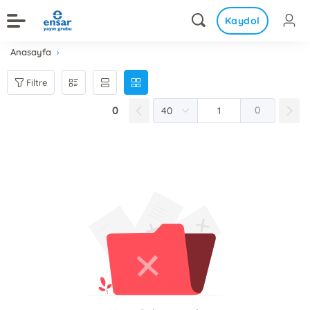
Kaydol
Anasayfa
Filtre
0
0