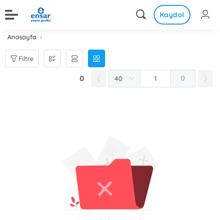
Kaydol
Anasayfa
Filtre
0
0