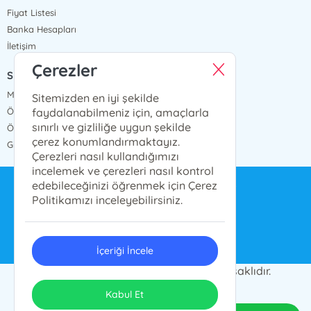
Fiyat Listesi
Banka Hesapları
İletişim
Çerezler
SÖZLEŞMELER
Mesafeli Satış Sözleşmesi
Sitemizden en iyi şekilde
faydalanabilmeniz için, amaçlarla
Ön Bilgilendirme Formu
sınırlı ve gizliliğe uygun şekilde
Ödeme ve Teslimat
çerez konumlandırmaktayız.
Gizlilik ve Güvenlik
Çerezleri nasıl kullandığımızı
incelemek ve çerezleri nasıl kontrol
edebileceğinizi öğrenmek için Çerez
bilgi@ensarnesriyat.com.tr
Politikamızı inceleyebilirsiniz.
0212 577 6668
İçeriği İncele
© 2024 Ensar Yayın Grubu. Her hakkı saklıdır.
ONSO
Tasarım & Uygulama
Kabul Et