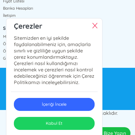
Fiyat Listesi
Banka Hesapları
İletişim
Çerezler
SÖZLEŞMELER
Mesafeli Satış Sözleşmesi
Sitemizden en iyi şekilde
faydalanabilmeniz için, amaçlarla
Ön Bilgilendirme Formu
sınırlı ve gizliliğe uygun şekilde
Ödeme ve Teslimat
çerez konumlandırmaktayız.
Gizlilik ve Güvenlik
Çerezleri nasıl kullandığımızı
incelemek ve çerezleri nasıl kontrol
edebileceğinizi öğrenmek için Çerez
bilgi@ensarnesriyat.com.tr
Politikamızı inceleyebilirsiniz.
0212 577 6668
İçeriği İncele
© 2024 Ensar Yayın Grubu. Her hakkı saklıdır.
ONSO
Tasarım & Uygulama
Kabul Et
Bize Yazın