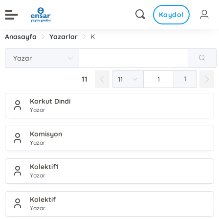
Kaydol
Anasayfa
Yazarlar
K
11
1
Korkut Dindi
Yazar
Komisyon
Yazar
Kolektif1
Yazar
Kolektif
Yazar