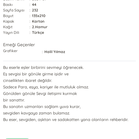
Baskı
:
44
Sayfa Sayısı
:
232
Boyut
:
135x210
Kapak
:
Karton
Kağıt
:
2.Hamur
Yayın Dili
:
Türkçe
Emeği Geçenler
Grafiker
:
Halil Yılmaz
Bu eserle eşler birbirini sevmeyi öğrenecek.
Eş sevgisi bir gönüle girme işidir ve
cinsellikten ibaret değildir.
Sadece Para, eşya, kariyer ile mutluluk olmaz.
Gönülden gönüle Sevgi iletişimi kurmak
bir sanattır.
Bu sanatın uzmanları sağlam yuva kurar,
sevgiden kavgaya zaman bulamaz.
Bu eser, sevgiden, aşktan ve sadakatten yana olanların rehberidir.