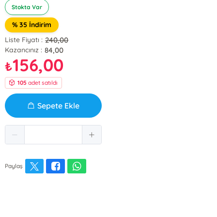
Stokta Var
% 35 İndirim
240,00
Liste Fiyatı :
84,00
Kazancınız :
156,00
₺
105
adet satıldı
Sepete Ekle
Paylaş