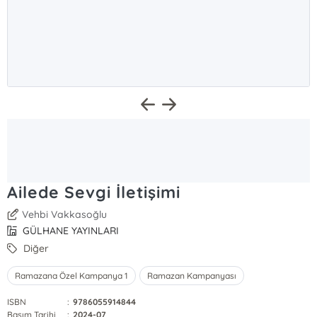
Ailede Sevgi İletişimi
Vehbi Vakkasoğlu
GÜLHANE YAYINLARI
Diğer
Ramazana Özel Kampanya 1
Ramazan Kampanyası
ISBN
:
9786055914844
Basım Tarihi
:
2024-07