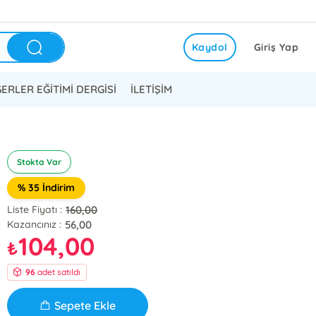
Kaydol
Giriş Yap
ERLER EĞİTİMİ DERGİSİ
İLETİŞİM
Stokta Var
% 35 İndirim
160,00
Liste Fiyatı :
56,00
Kazancınız :
104,00
₺
96
adet satıldı
Sepete Ekle