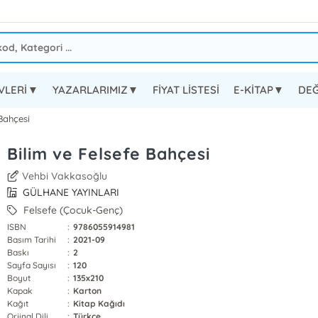
EVLERİ▼
YAZARLARIMIZ▼
FİYAT LİSTESİ
E-KİTAP▼
DEĞ
Bahçesi
Bilim ve Felsefe Bahçesi
Vehbi Vakkasoğlu
GÜLHANE YAYINLARI
Felsefe (Çocuk-Genç)
ISBN
:
9786055914981
Basım Tarihi
:
2021-09
Baskı
:
2
Sayfa Sayısı
:
120
Boyut
:
135x210
Kapak
:
Karton
Kağıt
:
Kitap Kağıdı
Orjinal Dili
:
Türkçe