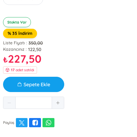
Stokta Var
% 35 İndirim
350,00
Liste Fiyatı :
122,50
Kazancınız :
227,50
₺
17
adet satıldı
Sepete Ekle
Paylaş