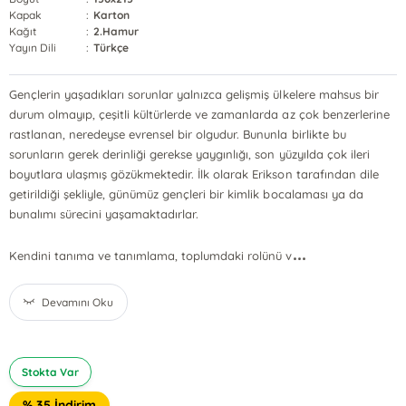
Kapak
:
Karton
Kağıt
:
2.Hamur
Yayın Dili
:
Türkçe
Gençlerin yaşadıkları sorunlar yalnızca gelişmiş ülkelere mahsus bir
durum olmayıp, çeşitli kültürlerde ve zamanlarda az çok benzerlerine
rastlanan, neredeyse evrensel bir olgudur. Bununla birlikte bu
sorunların gerek derinliği gerekse yaygınlığı, son yüzyılda çok ileri
boyutlara ulaşmış gözükmektedir. İlk olarak Erikson tarafından dile
getirildiği şekliyle, günümüz gençleri bir kimlik bocalaması ya da
bunalımı sürecini yaşamaktadırlar.
...
Kendini tanıma ve tanımlama, toplumdaki rolünü v
Devamını Oku
Stokta Var
% 35 İndirim