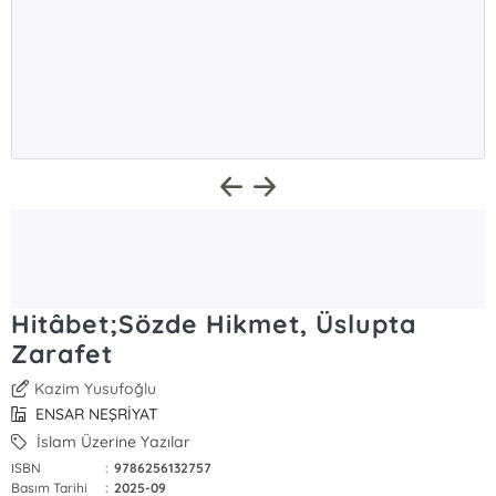
Hitâbet;Sözde Hikmet, Üslupta
Zarafet
Kazim Yusufoğlu
ENSAR NEŞRİYAT
İslam Üzerine Yazılar
ISBN
:
9786256132757
Basım Tarihi
:
2025-09