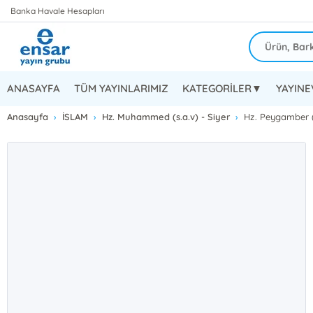
Banka Havale Hesapları
ANASAYFA
TÜM YAYINLARIMIZ
KATEGORİLER▼
YAYIN
Anasayfa
İSLAM
Hz. Muhammed (s.a.v) - Siyer
Hz. Peygamber 