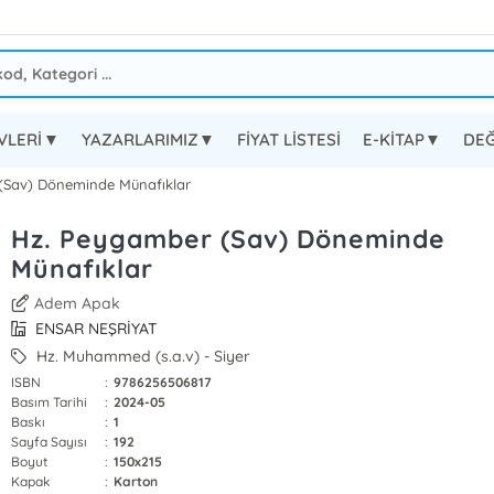
EVLERİ▼
YAZARLARIMIZ▼
FİYAT LİSTESİ
E-KİTAP▼
DEĞ
(Sav) Döneminde Münafıklar
Hz. Peygamber (Sav) Döneminde
Münafıklar
Adem Apak
ENSAR NEŞRİYAT
Hz. Muhammed (s.a.v) - Siyer
ISBN
:
9786256506817
Basım Tarihi
:
2024-05
Baskı
:
1
Sayfa Sayısı
:
192
Boyut
:
150x215
Kapak
:
Karton