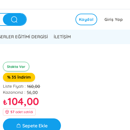
Kaydol
Giriş Yap
ERLER EĞİTİMİ DERGİSİ
İLETİŞİM
Stokta Var
% 35 İndirim
160,00
Liste Fiyatı :
56,00
Kazancınız :
104,00
₺
57
adet satıldı
Sepete Ekle