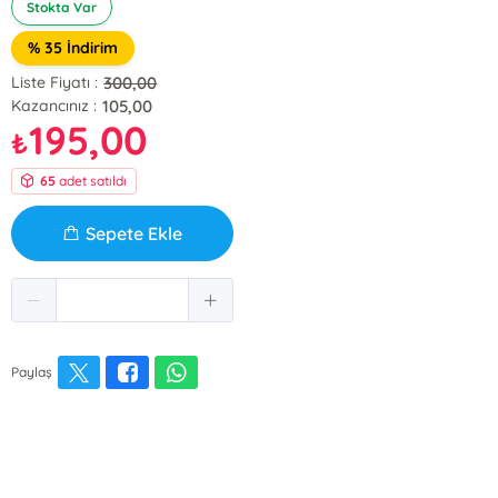
Stokta Var
% 35 İndirim
300,00
Liste Fiyatı :
105,00
Kazancınız :
195,00
₺
65
adet satıldı
Sepete Ekle
Paylaş