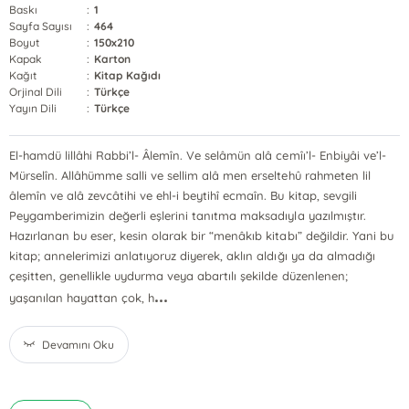
Baskı
:
1
Sayfa Sayısı
:
464
Boyut
:
150x210
Kapak
:
Karton
Kağıt
:
Kitap Kağıdı
Orjinal Dili
:
Türkçe
Yayın Dili
:
Türkçe
El-hamdü lillâhi Rabbi’l- Âlemîn. Ve selâmün alâ cemîı’l- Enbiyâi ve’l-
Mürselîn. Allâhümme salli ve sellim alâ men erseltehû rahmeten lil
âlemîn ve alâ zevcâtihi ve ehl-i beytihî ecmaîn. Bu kitap, sevgili
Peygamberimizin değerli eşlerini tanıtma maksadıyla yazılmıştır.
Hazırlanan bu eser, kesin olarak bir “menâkıb kitabı” değildir. Yani bu
kitap; annelerimizi anlatıyoruz diyerek, aklın aldığı ya da almadığı
çeşitten, genellikle uydurma veya abartılı şekilde düzenlenen;
...
yaşanılan hayattan çok, h
Devamını Oku