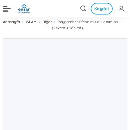
Kaydol
Anasayfa
İSLAM
Diğer
Peygamber Efendimizin Hanımları
(Zevcât-ı Tâhirât)