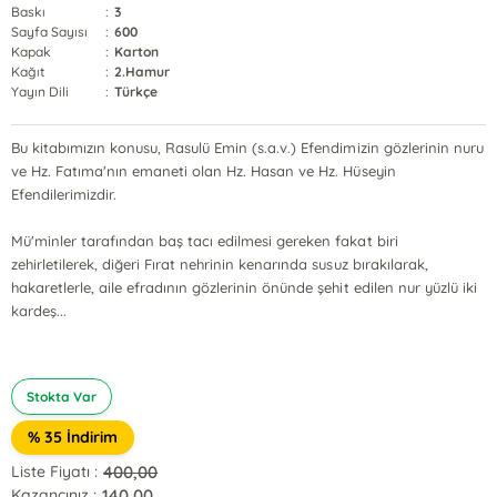
Baskı
:
3
Sayfa Sayısı
:
600
Kapak
:
Karton
Kağıt
:
2.Hamur
Yayın Dili
:
Türkçe
Bu kitabımızın konusu, Rasulü Emin (s.a.v.) Efendimizin gözlerinin nuru
ve Hz. Fatıma'nın emaneti olan Hz. Hasan ve Hz. Hüseyin
Efendilerimizdir.
Mü'minler tarafından baş tacı edilmesi gereken fakat biri
zehirletilerek, diğeri Fırat nehrinin kenarında susuz bırakılarak,
hakaretlerle, aile efradının gözlerinin önünde şehit edilen nur yüzlü iki
kardeş...
Stokta Var
% 35 İndirim
400,00
Liste Fiyatı :
140,00
Kazancınız :