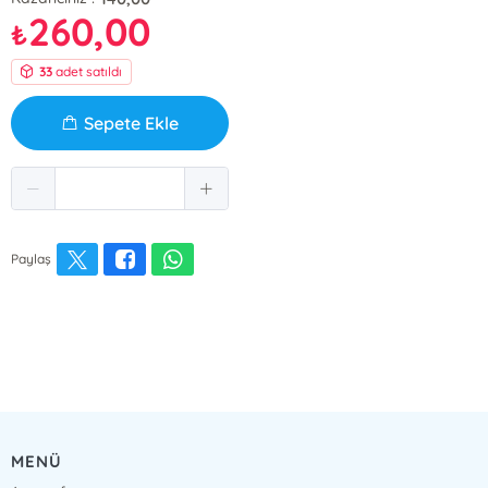
260,00
₺
33
adet satıldı
Sepete Ekle
Paylaş
MENÜ