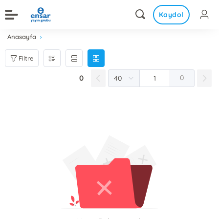
Kaydol
Anasayfa
Filtre
0
0