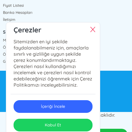
Fiyat Listesi
Banka Hesapları
İletişim
Çerezler
SÖZLEŞMELER
Mesafeli Satış Sözleşmesi
Sitemizden en iyi şekilde
faydalanabilmeniz için, amaçlarla
Ön Bilgilendirme Formu
sınırlı ve gizliliğe uygun şekilde
Ödeme ve Teslimat
çerez konumlandırmaktayız.
Gizlilik ve Güvenlik
Çerezleri nasıl kullandığımızı
incelemek ve çerezleri nasıl kontrol
edebileceğinizi öğrenmek için Çerez
bilgi@ensarnesriyat.com.tr
Politikamızı inceleyebilirsiniz.
0212 577 6668
İçeriği İncele
© 2024 Ensar Yayın Grubu. Her hakkı saklıdır.
ONSO
Tasarım & Uygulama
Kabul Et