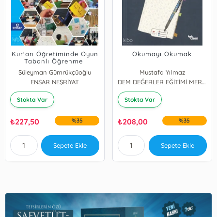
Kur'an Öğretiminde Oyun
Okumayı Okumak
Tabanlı Öğrenme
Süleyman Gümrükçüoğlu
Mustafa Yılmaz
Mine Taşdemir Kuluç
ENSAR NEŞRİYAT
DEM DEĞERLER EĞİTİMİ MERKEZİ YAYINLARI
Stokta Var
Stokta Var
₺
227,50
%35
₺
208,00
%35
Sepete Ekle
Sepete Ekle