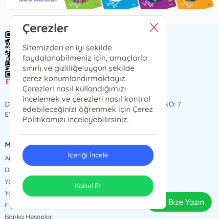
Çerezler
Sitemizden en iyi şekilde
ENSAR NEŞRİYAT TİC.AŞ.
faydalanabilmeniz için, amaçlarla
sınırlı ve gizliliğe uygun şekilde
Ensar Yayın Grubu
çerez konumlandırmaktayız.
Çerezleri nasıl kullandığımızı
incelemek ve çerezleri nasıl kontrol
DÜĞMECİLER MAH. KARASÜLEYMAN TEKKE SOK. NO: 7
edebileceğinizi öğrenmek için Çerez
EYÜPSULTAN / İSTANBUL
Politikamızı inceleyebilirsiniz.
MENÜ
İçeriği İncele
Anasayfa
Değerler Eğitimi Dergisi
Yayınlarımız
Kabul Et
Yazarlarımız
Bize Yazın
Fiyat Listesi
Banka Hesapları