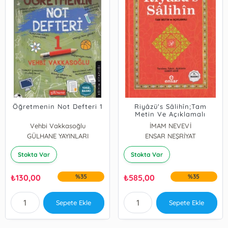
Öğretmenin Not Defteri 1
Riyâzü's Sâlihîn;Tam
Metin Ve Açıklamalı
Vehbi Vakkasoğlu
İMAM NEVEVİ
GÜLHANE YAYINLARI
ENSAR NEŞRİYAT
Stokta Var
Stokta Var
₺
130,00
%35
₺
585,00
%35
Sepete Ekle
Sepete Ekle