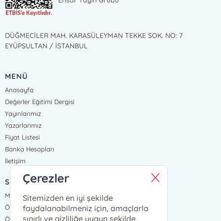
Ensar Yayın Grubu
DÜĞMECİLER MAH. KARASÜLEYMAN TEKKE SOK. NO: 7
EYÜPSULTAN / İSTANBUL
MENÜ
Anasayfa
Değerler Eğitimi Dergisi
Yayınlarımız
Yazarlarımız
Fiyat Listesi
Banka Hesapları
İletişim
Çerezler
SÖZLEŞMELER
Mesafeli Satış Sözleşmesi
Sitemizden en iyi şekilde
faydalanabilmeniz için, amaçlarla
Ön Bilgilendirme Formu
sınırlı ve gizliliğe uygun şekilde
Ödeme ve Teslimat