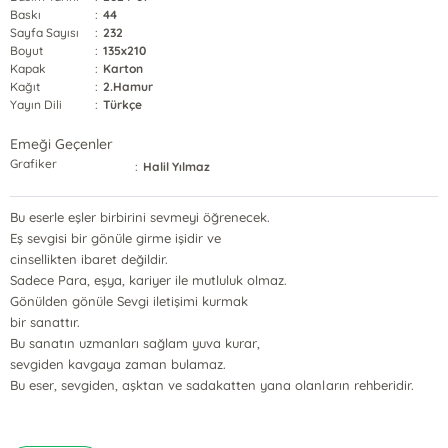
Baskı
:
44
Sayfa Sayısı
:
232
Boyut
:
135x210
Kapak
:
Karton
Kağıt
:
2.Hamur
Yayın Dili
:
Türkçe
Emeği Geçenler
Grafiker
:
Halil Yılmaz
Bu eserle eşler birbirini sevmeyi öğrenecek.
Eş sevgisi bir gönüle girme işidir ve
cinsellikten ibaret değildir.
Sadece Para, eşya, kariyer ile mutluluk olmaz.
Gönülden gönüle Sevgi iletişimi kurmak
bir sanattır.
Bu sanatın uzmanları sağlam yuva kurar,
sevgiden kavgaya zaman bulamaz.
Bu eser, sevgiden, aşktan ve sadakatten yana olanların rehberidir.