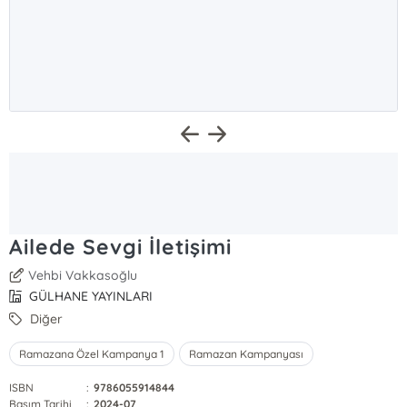
Ailede Sevgi İletişimi
Vehbi Vakkasoğlu
GÜLHANE YAYINLARI
Diğer
Ramazana Özel Kampanya 1
Ramazan Kampanyası
ISBN
:
9786055914844
Basım Tarihi
:
2024-07