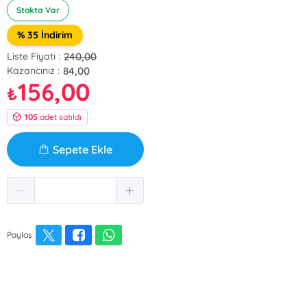
Stokta Var
% 35 İndirim
240,00
Liste Fiyatı :
84,00
Kazancınız :
156,00
₺
105
adet satıldı
Sepete Ekle
Paylaş