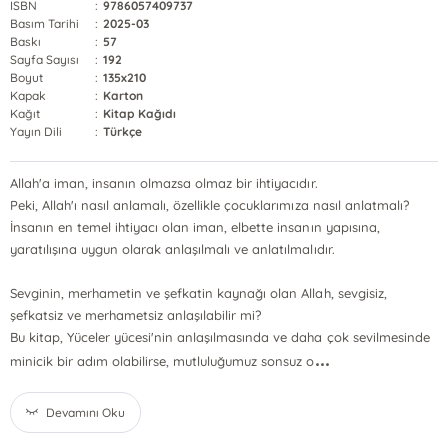
ISBN
:
9786057409737
Basım Tarihi
:
2025-03
Baskı
:
57
Sayfa Sayısı
:
192
Boyut
:
135x210
Kapak
:
Karton
Kağıt
:
Kitap Kağıdı
Yayın Dili
:
Türkçe
Allah'a iman, insanın olmazsa olmaz bir ihtiyacıdır.
Peki, Allah'ı nasıl anlamalı, özellikle çocuklarımıza nasıl anlatmalı?
İnsanın en temel ihtiyacı olan iman, elbette insanın yapısına,
yaratılışına uygun olarak anlaşılmalı ve anlatılmalıdır.
Sevginin, merhametin ve şefkatin kaynağı olan Allah, sevgisiz,
şefkatsiz ve merhametsiz anlaşılabilir mi?
Bu kitap, Yüceler yücesi'nin anlaşılmasında ve daha çok sevilmesinde
...
minicik bir adım olabilirse, mutluluğumuz sonsuz o
Devamını Oku