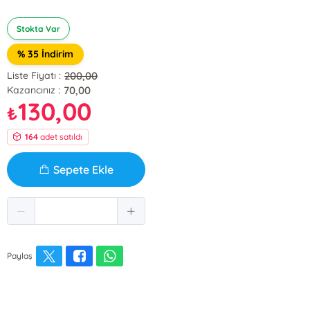
Stokta Var
% 35 İndirim
200,00
Liste Fiyatı :
70,00
Kazancınız :
130,00
₺
164
adet satıldı
Sepete Ekle
Paylaş