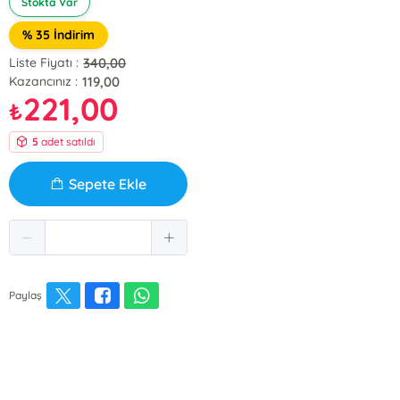
Stokta Var
% 35 İndirim
340,00
Liste Fiyatı :
119,00
Kazancınız :
221,00
₺
5
adet satıldı
Sepete Ekle
Paylaş