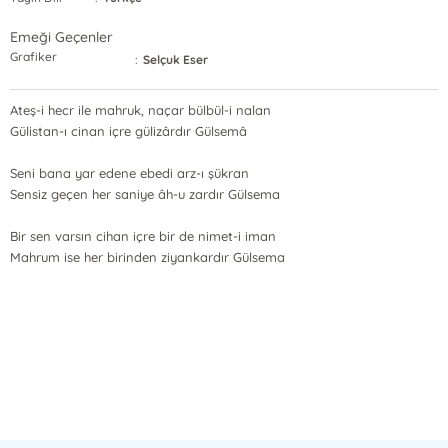
Emeği Geçenler
Grafiker
:
Selçuk Eser
Ateş-i hecr ile mahruk, naçar bülbül-i nalan
Gülistan-ı cinan içre gülizârdır Gülsemâ
Seni bana yar edene ebedi arz-ı şükran
Sensiz geçen her saniye âh-u zardır Gülsema
Bir sen varsın cihan içre bir de nimet-i iman
Mahrum ise her birinden ziyankardır Gülsema