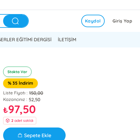
Kaydol
Giriş Yap
ERLER EĞİTİMİ DERGİSİ
İLETİŞİM
Stokta Var
% 35 İndirim
150,00
Liste Fiyatı :
52,50
Kazancınız :
97,50
₺
2
adet satıldı
Sepete Ekle