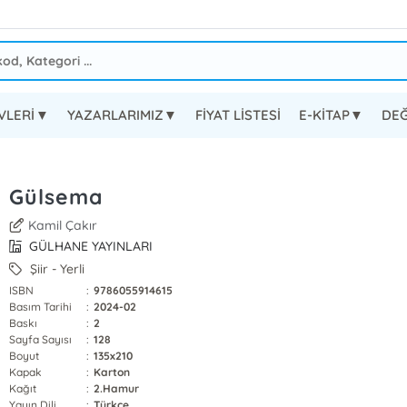
EVLERİ▼
YAZARLARIMIZ▼
FİYAT LİSTESİ
E-KİTAP▼
DEĞ
Gülsema
Kamil Çakır
GÜLHANE YAYINLARI
Şiir - Yerli
ISBN
:
9786055914615
Basım Tarihi
:
2024-02
Baskı
:
2
Sayfa Sayısı
:
128
Boyut
:
135x210
Kapak
:
Karton
Kağıt
:
2.Hamur
Yayın Dili
:
Türkçe