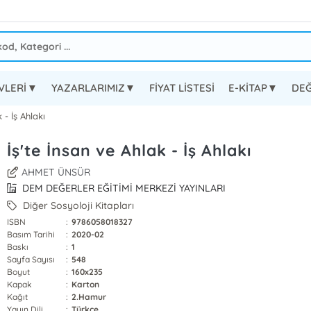
EVLERİ▼
YAZARLARIMIZ▼
FİYAT LİSTESİ
E-KİTAP▼
DEĞ
 - İş Ahlakı
İş'te İnsan ve Ahlak - İş Ahlakı
AHMET ÜNSÜR
DEM DEĞERLER EĞİTİMİ MERKEZİ YAYINLARI
Diğer Sosyoloji Kitapları
ISBN
:
9786058018327
Basım Tarihi
:
2020-02
Baskı
:
1
Sayfa Sayısı
:
548
Boyut
:
160x235
Kapak
:
Karton
Kağıt
:
2.Hamur
Yayın Dili
:
Türkçe