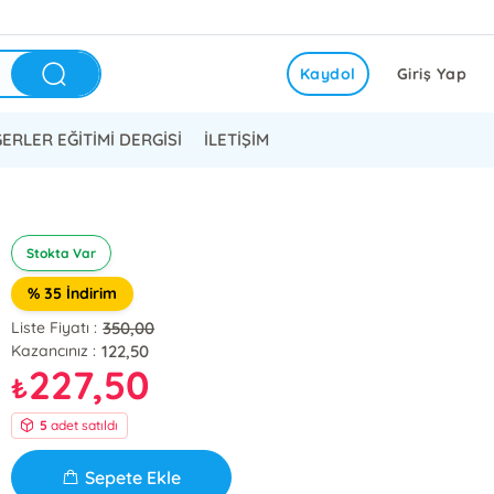
Kaydol
Giriş Yap
ERLER EĞİTİMİ DERGİSİ
İLETİŞİM
Stokta Var
% 35 İndirim
350,00
Liste Fiyatı :
122,50
Kazancınız :
227,50
₺
5
adet satıldı
Sepete Ekle