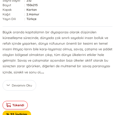
Sayfa Sayısı
:
232
Boyut
:
150x215
Kapak
:
Karton
Kağıt
:
2.Hamur
Yayın Dili
:
Türkçe
Büyük oranda kapitalizmin bir diyasporası olarak düşünülen
küreselleşme sürecinde, dünyada çok sınırlı sayıdaki insan bolluk ve
refah içinde yaşarken, dünya nüfusunun önemli bir kesimi en temel
insani ihtiyaç-larını bile karşı-layamaz olmuş, savaş, çatışma ve şiddet
olayları bölgesel olmaktan çıkıp, tüm dünya ülkelerini etkiler hale
gelmiştir. Savaş ve çatışmalar açısından bazı ülkeler aktif olarak bu
süreçten zarar görürken, diğerleri de muhtemel bir savaş paranoyası
...
içinde, sürekli ve sonu ol
Devamını Oku
Tükendi
% 35 İndirim