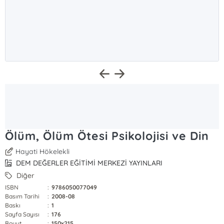
Ölüm, Ölüm Ötesi Psikolojisi ve Din
Hayati Hökelekli
DEM DEĞERLER EĞİTİMİ MERKEZİ YAYINLARI
Diğer
ISBN
:
9786050077049
Basım Tarihi
:
2008-08
Baskı
:
1
Sayfa Sayısı
:
176
Boyut
:
150x215