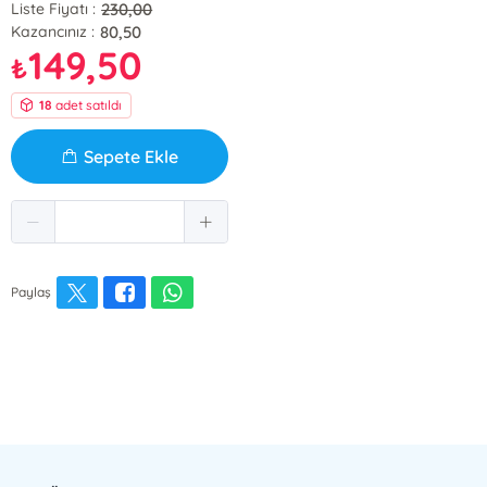
230,00
Liste Fiyatı :
80,50
Kazancınız :
149,50
₺
18
adet satıldı
Sepete Ekle
Paylaş