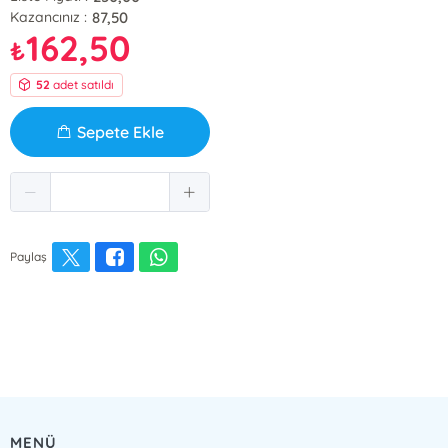
87,50
Kazancınız :
162,50
₺
52
adet satıldı
Sepete Ekle
Paylaş
MENÜ