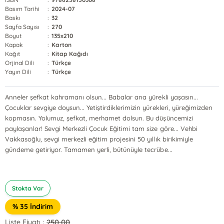
Basım Tarihi
:
2024-07
Baskı
:
32
Sayfa Sayısı
:
270
Boyut
:
135x210
Kapak
:
Karton
Kağıt
:
Kitap Kağıdı
Orjinal Dili
:
Türkçe
Yayın Dili
:
Türkçe
Anneler şefkat kahramanı olsun... Babalar ana yürekli yaşasın...
Çocuklar sevgiye doysun... Yetiştirdiklerimizin yürekleri, yüreğimizden
kopmasın. Yolumuz, şefkat, merhamet dolsun. Bu düşüncemizi
paylaşanlar! Sevgi Merkezli Çocuk Eğitimi tam size göre... Vehbi
Vakkasoğlu, sevgi merkezli eğitim projesini 50 yıllık birikimiyle
gündeme getiriyor. Tamamen yerli, bütünüyle tecrübe...
Stokta Var
% 35 İndirim
250,00
Liste Fiyatı :