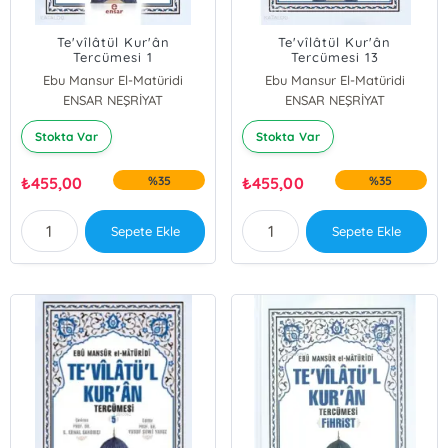
Te'vîlâtül Kur'ân
Te'vîlâtül Kur'ân
Tercümesi 1
Tercümesi 13
Ebu Mansur El-Matüridi
Ebu Mansur El-Matüridi
ENSAR NEŞRİYAT
ENSAR NEŞRİYAT
Stokta Var
Stokta Var
₺
455,00
%35
₺
455,00
%35
Sepete Ekle
Sepete Ekle