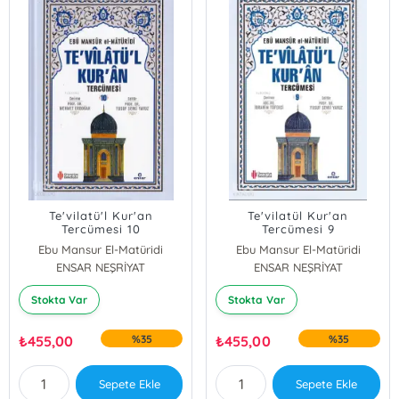
Te'vilatü'l Kur'an
Te'vilatül Kur'an
Tercümesi 10
Tercümesi 9
Ebu Mansur El-Matüridi
Ebu Mansur El-Matüridi
ENSAR NEŞRİYAT
ENSAR NEŞRİYAT
Stokta Var
Stokta Var
₺
455,00
%35
₺
455,00
%35
Sepete Ekle
Sepete Ekle