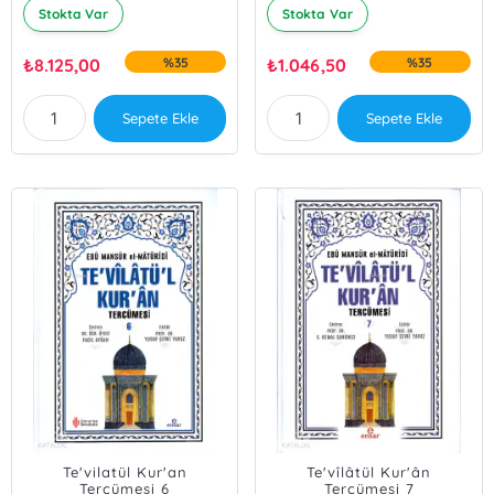
Stokta Var
Stokta Var
₺
8.125,00
%35
₺
1.046,50
%35
Sepete Ekle
Sepete Ekle
Te'vilatül Kur'an
Te'vîlâtül Kur'ân
Tercümesi 6
Tercümesi 7