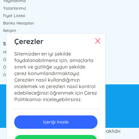
Yayınlarımız
Yazarlarımız
Fiyat Listesi
Banka Hesapları
İletişim
Çerezler
SÖZLEŞMELER
Mesafeli Satış Sözleşmesi
Sitemizden en iyi şekilde
faydalanabilmeniz için, amaçlarla
Ön Bilgilendirme Formu
sınırlı ve gizliliğe uygun şekilde
Ödeme ve Teslimat
çerez konumlandırmaktayız.
Gizlilik ve Güvenlik
Çerezleri nasıl kullandığımızı
incelemek ve çerezleri nasıl kontrol
edebileceğinizi öğrenmek için Çerez
bilgi@ensarnesriyat.com.tr
Politikamızı inceleyebilirsiniz.
0212 577 6668
İçeriği İncele
© 2024 Ensar Yayın Grubu. Her hakkı saklıdır.