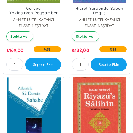
Guruba
Hicret Yurdunda Sabah
Yaklaşırken;Peygamber
Doğuş
Efendimizin Hayatı -5
AHMET LÜTFİ KAZANCI
AHMET LÜTFİ KAZANCI
ENSAR NEŞRİYAT
ENSAR NEŞRİYAT
Stokta Var
Stokta Var
₺
169,00
%35
₺
182,00
%35
Sepete Ekle
Sepete Ekle