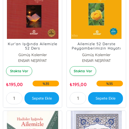
Kur'an Işığında Ailemizle
Ailemizle 52 Derste
52 Ders
Peygamberimizin Hayatı
Gümüş Kalemler
Gümüş Kalemler
ENSAR NEŞRİYAT
ENSAR NEŞRİYAT
Stokta Var
Stokta Var
₺
195,00
%35
₺
195,00
%35
Sepete Ekle
Sepete Ekle