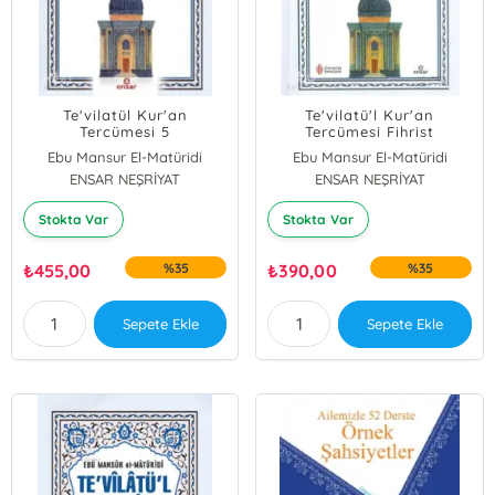
Te'vilatül Kur'an
Te'vilatü'l Kur'an
Tercümesi 5
Tercümesi Fihrist
Ebu Mansur El-Matüridi
Ebu Mansur El-Matüridi
ENSAR NEŞRİYAT
ENSAR NEŞRİYAT
Stokta Var
Stokta Var
₺
455,00
%35
₺
390,00
%35
Sepete Ekle
Sepete Ekle