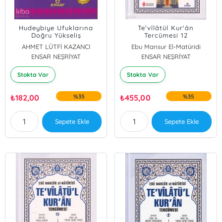
Hudeybiye Ufuklarına
Te'vîlâtül Kur'ân
Doğru Yükseliş
Tercümesi 12
AHMET LÜTFİ KAZANCI
Ebu Mansur El-Matüridi
ENSAR NEŞRİYAT
ENSAR NEŞRİYAT
Stokta Var
Stokta Var
₺
182,00
%35
₺
455,00
%35
Sepete Ekle
Sepete Ekle