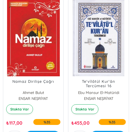
Namaz Dirilişe Çağrı
Te'vîlâtül Kur'ân
Tercümesi 16
Ahmet Bulut
Ebu Mansur El-Matüridi
ENSAR NEŞRİYAT
ENSAR NEŞRİYAT
Stokta Var
Stokta Var
₺
117,00
%35
₺
455,00
%35