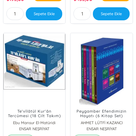
Sepete Ekle
Sepete Ekle
Te'vîlâtül Kur'ân
Peygamber Efendimizin
Tercümesi (18 Cilt Takım)
Hayatı (6 Kitap Set)
Ebu Mansur El-Matüridi
AHMET LÜTFİ KAZANCI
ENSAR NEŞRİYAT
ENSAR NEŞRİYAT