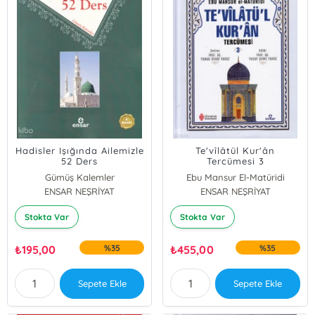
Hadisler Işığında Ailemizle
Te'vîlâtül Kur'ân
52 Ders
Tercümesi 3
Gümüş Kalemler
Ebu Mansur El-Matüridi
ENSAR NEŞRİYAT
ENSAR NEŞRİYAT
Stokta Var
Stokta Var
₺
195,00
%35
₺
455,00
%35
Sepete Ekle
Sepete Ekle