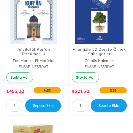
Te'vilatül Kur'an
Ailemizle 52 Derste Örnek
Tercümesi 4
Şahsiyetler
Ebu Mansur El-Matüridi
Gümüş Kalemler
ENSAR NEŞRİYAT
ENSAR NEŞRİYAT
Stokta Var
Stokta Var
₺
455,00
%35
₺
201,50
%35
Sepete Ekle
Sepete Ekle