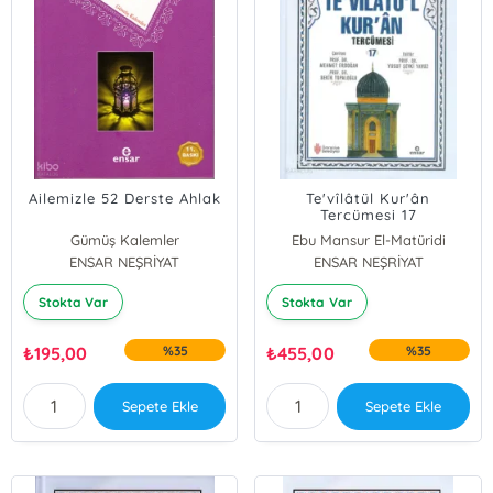
Ailemizle 52 Derste Ahlak
Te'vîlâtül Kur'ân
Tercümesi 17
Gümüş Kalemler
Ebu Mansur El-Matüridi
ENSAR NEŞRİYAT
ENSAR NEŞRİYAT
Stokta Var
Stokta Var
₺
195,00
%35
₺
455,00
%35
Sepete Ekle
Sepete Ekle