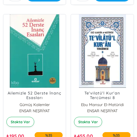
Ailemizle 52 Derste İnanç
Te'vilatü'l Kur'an
Esasları
Tercümesi 8
Gümüş Kalemler
Ebu Mansur El-Matüridi
ENSAR NEŞRİYAT
ENSAR NEŞRİYAT
Stokta Var
Stokta Var
₺
195,00
%35
₺
455,00
%35