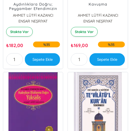
Aydınlıklara Doğru;
Kavuşma
Peygamber Efendimizin
Hayatı-2
AHMET LÜTFİ KAZANCI
AHMET LÜTFİ KAZANCI
ENSAR NEŞRİYAT
ENSAR NEŞRİYAT
Stokta Var
Stokta Var
₺
182,00
%35
₺
169,00
%35
Sepete Ekle
Sepete Ekle