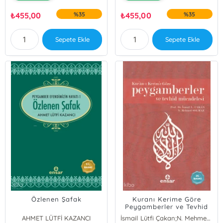
₺
455,00
%35
₺
455,00
%35
Sepete Ekle
Sepete Ekle
Özlenen Şafak
Kuranı Kerime Göre
Peygamberler ve Tevhid
Mücadelesi
AHMET LÜTFİ KAZANCI
İsmail Lütfi Çakan;N. Mehmed Solmaz