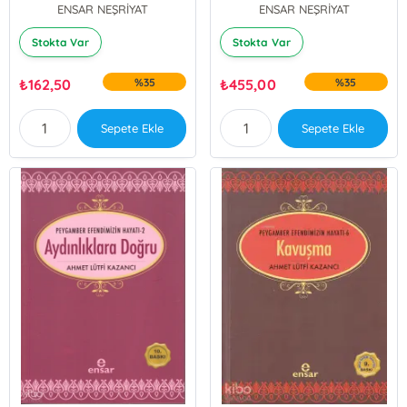
ENSAR NEŞRİYAT
ENSAR NEŞRİYAT
Stokta Var
Stokta Var
₺
162,50
%35
₺
455,00
%35
Sepete Ekle
Sepete Ekle