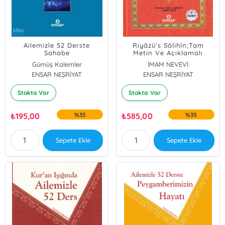
Ailemizle 52 Derste
Riyâzü's Sâlihîn;Tam
Sahabe
Metin Ve Açıklamalı
Gümüş Kalemler
İMAM NEVEVİ
ENSAR NEŞRİYAT
ENSAR NEŞRİYAT
Stokta Var
Stokta Var
₺
195,00
%35
₺
585,00
%35
Sepete Ekle
Sepete Ekle