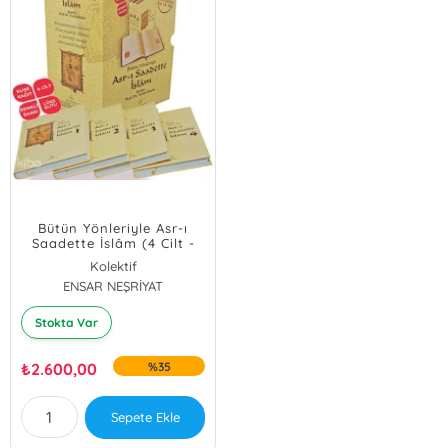
Bütün Yönleriyle Asr-ı
Saadette İslâm (4 Cilt -
Ciltli)
Kolektif
ENSAR NEŞRİYAT
Stokta Var
₺
2.600,00
%35
Sepete Ekle