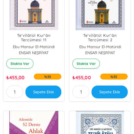
Te'vîlâtül Kur'ân
Te'vîlâtül Kur'ân
Tercümesi 11
Tercümesi 2
Ebu Mansur El-Matüridi
Ebu Mansur El-Matüridi
ENSAR NEŞRİYAT
ENSAR NEŞRİYAT
Stokta Var
Stokta Var
₺
455,00
%35
₺
455,00
%35
Sepete Ekle
Sepete Ekle