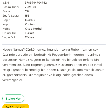
ISBN
:
9789944704762
Basım Tarihi
:
2025-03
Baskı
:
334
Sayfa Sayısı
:
158
Boyut
:
135x195
Kapak
:
Karton
Kağıt
:
Kitap Kağıdı
Orjinal Dili
:
Türkçe
Yayın Dili
:
Türkçe
Neden Namaz? Çünkü namaz, imandan sonra Rabbimizin en çok
üzerinde durduğu bir ibadettir. Hz Peygamberin hayatının ayrılmaz
parçasıdır. Namaz hayatın ta kendisidir. Hiç bir şekilde terkine izin
verilmemiştir. Buna rağmen günümüz Müslümanlarının en çok ihmal
ettiği kıymetini bilemediği bir ibadettir. Dolayısı ile karşımıza iki sonuç
çıkıyor: Namazını kılamayanlar ve kıldığı halde gereken önemi
veremeyenler.
Stokta Var
% 35 İndirim