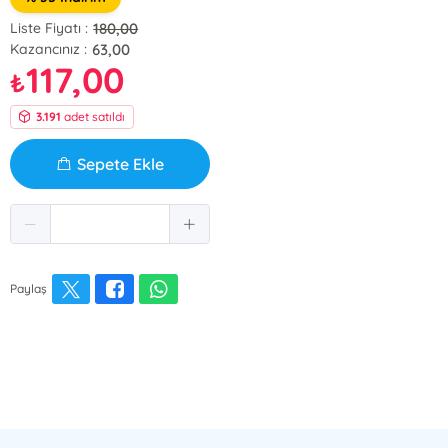
180,00
Liste Fiyatı :
63,00
Kazancınız :
117,00
₺
3.191
adet satıldı
Sepete Ekle
Paylaş