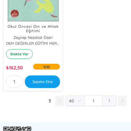
Okul Öncesi Din ve Ahlak
Eğitimi
Zeynep Nezahat Özeri
DEM DEĞERLER EĞİTİMİ MERKEZİ YAYINLARI
Stokta Var
₺
162,50
%35
Sepete Ekle
3
1