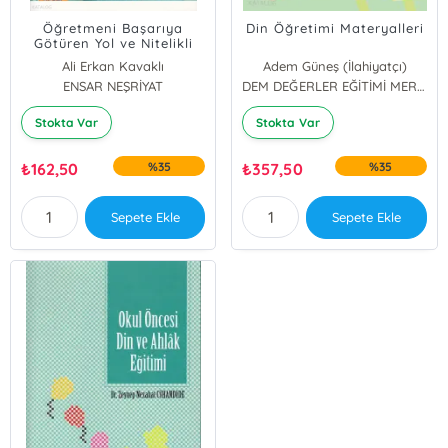
Öğretmeni Başarıya
Din Öğretimi Materyalleri
Götüren Yol ve Nitelikli
Öğretmen
Ali Erkan Kavaklı
Adem Güneş (İlahiyatçı)
ENSAR NEŞRİYAT
DEM DEĞERLER EĞİTİMİ MERKEZİ YAYINLARI
Stokta Var
Stokta Var
₺
162,50
%35
₺
357,50
%35
Sepete Ekle
Sepete Ekle