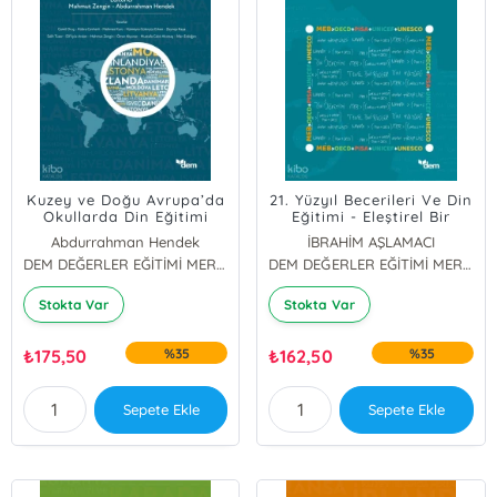
Kuzey ve Doğu Avrupa’da
21. Yüzyıl Becerileri Ve Din
Okullarda Din Eğitimi
Eğitimi - Eleştirel Bir
Yaklaşım
Abdurrahman Hendek
İBRAHİM AŞLAMACI
Mahmut Zengin
DEM DEĞERLER EĞİTİMİ MERKEZİ YAYINLARI
DEM DEĞERLER EĞİTİMİ MERKEZİ YAYINLARI
Stokta Var
Stokta Var
₺
175,50
%35
₺
162,50
%35
Sepete Ekle
Sepete Ekle