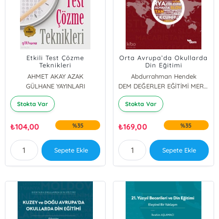
Etkili Test Çözme
Orta Avrupa’da Okullarda
Teknikleri
Din Eğitimi
AHMET AKAY AZAK
Abdurrahman Hendek
GÜLHANE YAYINLARI
Mahmut Zengin
DEM DEĞERLER EĞİTİMİ MERKEZİ YAYINLARI
Stokta Var
Stokta Var
₺
104,00
%35
₺
169,00
%35
Sepete Ekle
Sepete Ekle