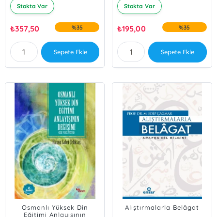
Stokta Var
Stokta Var
₺
357,50
%35
₺
195,00
%35
Sepete Ekle
Sepete Ekle
Osmanlı Yüksek Din
Alıştırmalarla Belâgat
Eğitimi Anlayışının