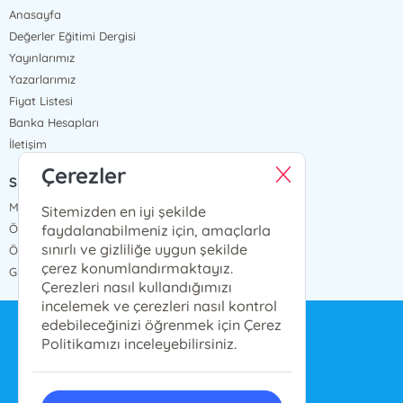
Anasayfa
Değerler Eğitimi Dergisi
Yayınlarımız
Yazarlarımız
Fiyat Listesi
Banka Hesapları
İletişim
Çerezler
SÖZLEŞMELER
Mesafeli Satış Sözleşmesi
Sitemizden en iyi şekilde
faydalanabilmeniz için, amaçlarla
Ön Bilgilendirme Formu
sınırlı ve gizliliğe uygun şekilde
Ödeme ve Teslimat
çerez konumlandırmaktayız.
Gizlilik ve Güvenlik
Çerezleri nasıl kullandığımızı
incelemek ve çerezleri nasıl kontrol
edebileceğinizi öğrenmek için Çerez
bilgi@ensarnesriyat.com.tr
Politikamızı inceleyebilirsiniz.
0212 577 6668