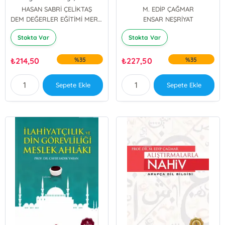
Değişimi
HASAN SABRİ ÇELİKTAŞ
M. EDİP ÇAĞMAR
DEM DEĞERLER EĞİTİMİ MERKEZİ YAYINLARI
ENSAR NEŞRİYAT
Stokta Var
Stokta Var
₺
214,50
%35
₺
227,50
%35
Sepete Ekle
Sepete Ekle