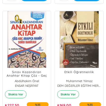
Sınav Kazandıran
Etkili Öğretmenlik
Anahtar Kitap Çöz - Geç
Arapça Nahiv Soru
Abdülhakim Önel
Muhammet Yılmaz
Bankası
ENSAR NEŞRİYAT
DEM DEĞERLER EĞİTİMİ MERKEZİ YAYINLARI
Stokta Var
Stokta Var
₺
227,50
%35
₺
169,00
%35