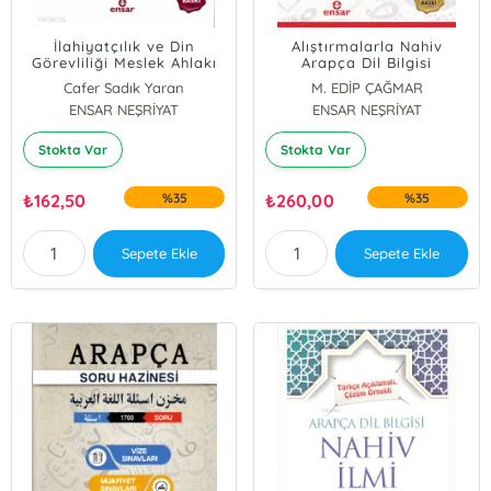
İlahiyatçılık ve Din
Alıştırmalarla Nahiv
Görevliliği Meslek Ahlakı
Arapça Dil Bilgisi
Cafer Sadık Yaran
M. EDİP ÇAĞMAR
ENSAR NEŞRİYAT
ENSAR NEŞRİYAT
Stokta Var
Stokta Var
₺
162,50
%35
₺
260,00
%35
Sepete Ekle
Sepete Ekle