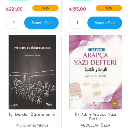
₺
221,00
%35
₺
195,00
%35
Sepete Ekle
Sepete Ekle
İyi Dersler Öğretmenim
İlk Adım Arapça Yazı
Defteri
Muhammet Yılmaz
ABDULLAH ÖZER