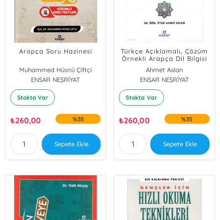
Arapça Soru Hazinesi
Türkçe Açıklamalı, Çözüm
Örnekli Arapça Dil Bilgisi
Nahiv İlmi
Muhammed Hüsnü Çiftçi
Ahmet Aslan
ENSAR NEŞRİYAT
ENSAR NEŞRİYAT
Stokta Var
Stokta Var
₺
260,00
%35
₺
260,00
%35
Sepete Ekle
Sepete Ekle