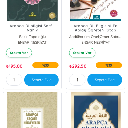
Arapça Dilbilgisi Sarf -
Arapça Dil Bilgisini En
Nahiv
Kolay Öğreten Kitap
(Sarf)
Bekir Topaloğlu
Abdülhakim Önel;Ömer Sabuncu
HAYREDDİN KARAMAN
ENSAR NEŞRİYAT
ENSAR NEŞRİYAT
Stokta Var
Stokta Var
₺
195,00
%35
₺
292,50
%35
Sepete Ekle
Sepete Ekle