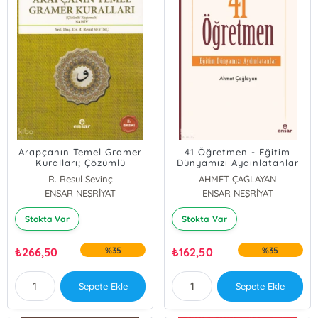
Arapçanın Temel Gramer
41 Öğretmen - Eğitim
Kuralları; Çözümlü
Dünyamızı Aydınlatanlar
Alıştırmalı - Nahiv
R. Resul Sevinç
AHMET ÇAĞLAYAN
ENSAR NEŞRİYAT
ENSAR NEŞRİYAT
Stokta Var
Stokta Var
₺
266,50
%35
₺
162,50
%35
Sepete Ekle
Sepete Ekle