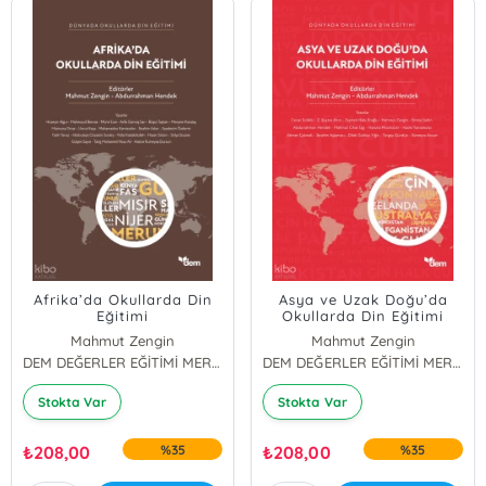
Afrika’da Okullarda Din
Asya ve Uzak Doğu’da
Eğitimi
Okullarda Din Eğitimi
Mahmut Zengin
Mahmut Zengin
Abdurrahman Hendek
DEM DEĞERLER EĞİTİMİ MERKEZİ YAYINLARI
Abdurrahman Hendek
DEM DEĞERLER EĞİTİMİ MERKEZİ YAYINLARI
Stokta Var
Stokta Var
₺
208,00
%35
₺
208,00
%35