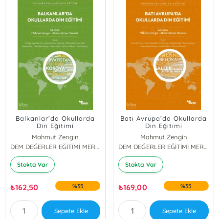
Balkanlar’da Okullarda
Batı Avrupa’da Okullarda
Din Eğitimi
Din Eğitimi
Mahmut Zengin
Mahmut Zengin
Abdurrahman Hendek
DEM DEĞERLER EĞİTİMİ MERKEZİ YAYINLARI
Abdurrahman Hendek
DEM DEĞERLER EĞİTİMİ MERKEZİ YAYINLARI
Stokta Var
Stokta Var
₺
162,50
%35
₺
169,00
%35
Sepete Ekle
Sepete Ekle