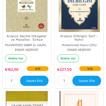
Arapça Seçme Hikayeler
Arapça Dilbilgisi Sarf -
ve Masallar; Türkçe
Nahiv
Çevirisiyle
MUHAMMED SABIR EL-HAZNEVİ
Muhammed Hüsnü Çiftçi
ENSAR NEŞRİYAT
ENSAR NEŞRİYAT
Stokta Var
Stokta Var
₺
162,50
%35
₺
227,50
%35
Sepete Ekle
Sepete Ekle