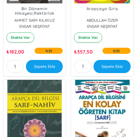
Bir Dönemin
Arapçaya Giriş
Hikayesi;Rektörlük
Yıllarım
AHMET SAİM KILAVUZ
ABDULLAH ÖZER
ENSAR NEŞRİYAT
ENSAR NEŞRİYAT
Stokta Var
Stokta Var
₺
182,00
%35
₺
357,50
%35
Sepete Ekle
Sepete Ekle