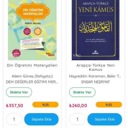
Din Öğretimi Materyalleri
Arapça-Türkçe Yeni
Kamus
Adem Güneş (İlahiyatçı)
Hayreddin Karaman; Bekir Topaloğlu
DEM DEĞERLER EĞİTİMİ MERKEZİ YAYINLARI
ENSAR NEŞRİYAT
Stokta Var
Stokta Var
₺
357,50
%35
₺
260,00
%35
Sepete Ekle
Sepete Ekle