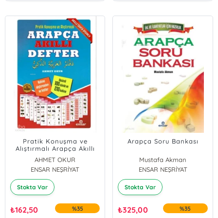
Pratik Konuşma ve
Arapça Soru Bankası
Alıştırmalı Arapça Akıllı
Defter
AHMET OKUR
Mustafa Akman
ENSAR NEŞRİYAT
ENSAR NEŞRİYAT
Stokta Var
Stokta Var
₺
162,50
%35
₺
325,00
%35