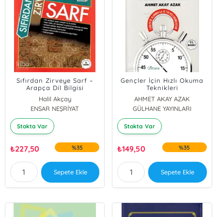
Sıfırdan Zirveye Sarf –
Gençler İçin Hızlı Okuma
Arapça Dil Bilgisi
Teknikleri
Halil Akçay
AHMET AKAY AZAK
ENSAR NEŞRİYAT
GÜLHANE YAYINLARI
Stokta Var
Stokta Var
₺
227,50
%35
₺
149,50
%35
Sepete Ekle
Sepete Ekle