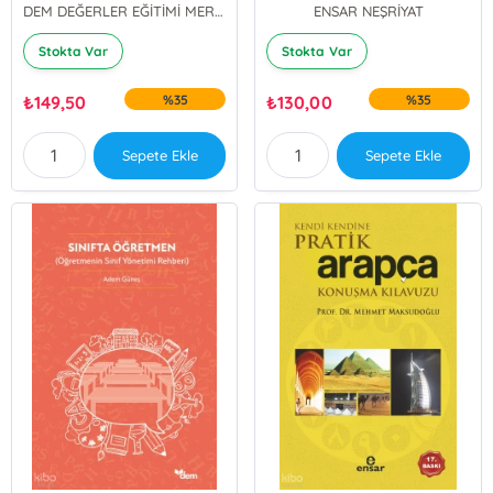
DEM DEĞERLER EĞİTİMİ MERKEZİ YAYINLARI
ENSAR NEŞRİYAT
Stokta Var
Stokta Var
₺
149,50
%35
₺
130,00
%35
Sepete Ekle
Sepete Ekle