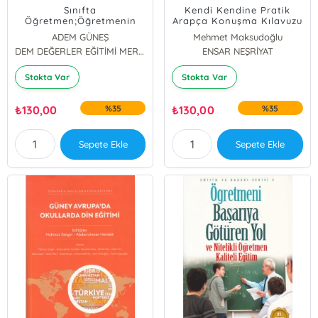
Sınıfta
Kendi Kendine Pratik
Öğretmen;Öğretmenin
Arapça Konuşma Kılavuzu
Sınıf Yönetimi Rehberi
ADEM GÜNEŞ
Mehmet Maksudoğlu
DEM DEĞERLER EĞİTİMİ MERKEZİ YAYINLARI
ENSAR NEŞRİYAT
Stokta Var
Stokta Var
₺
130,00
%35
₺
130,00
%35
Sepete Ekle
Sepete Ekle