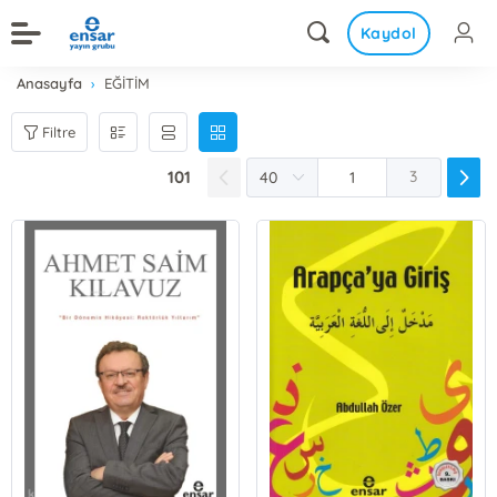
Kaydol
Anasayfa
EĞİTİM
Filtre
101
3