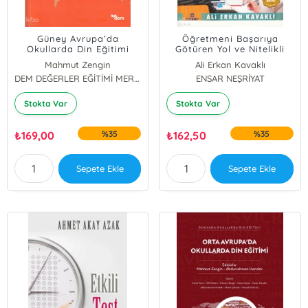
Güney Avrupa’da
Öğretmeni Başarıya
Okullarda Din Eğitimi
Götüren Yol ve Nitelikli
Öğretmen
Mahmut Zengin
Ali Erkan Kavaklı
Abdurrahman Hendek
DEM DEĞERLER EĞİTİMİ MERKEZİ YAYINLARI
ENSAR NEŞRİYAT
Stokta Var
Stokta Var
₺
169,00
%35
₺
162,50
%35
Sepete Ekle
Sepete Ekle