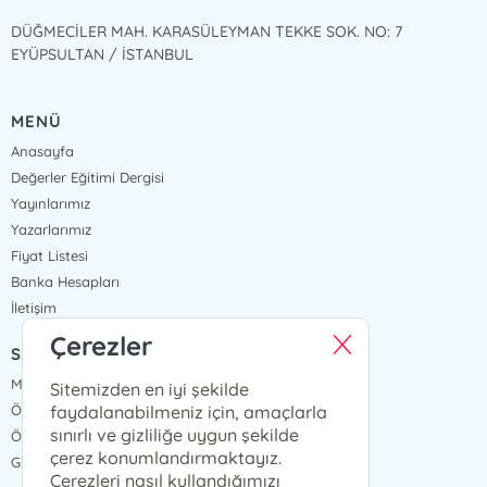
DÜĞMECİLER MAH. KARASÜLEYMAN TEKKE SOK. NO: 7
EYÜPSULTAN / İSTANBUL
MENÜ
Anasayfa
Değerler Eğitimi Dergisi
Yayınlarımız
Yazarlarımız
Fiyat Listesi
Banka Hesapları
İletişim
Çerezler
SÖZLEŞMELER
Mesafeli Satış Sözleşmesi
Sitemizden en iyi şekilde
faydalanabilmeniz için, amaçlarla
Ön Bilgilendirme Formu
sınırlı ve gizliliğe uygun şekilde
Ödeme ve Teslimat
çerez konumlandırmaktayız.
Gizlilik ve Güvenlik
Çerezleri nasıl kullandığımızı