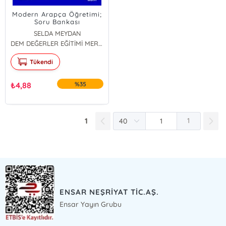
Modern Arapça Öğretimi;
Soru Bankası
SELDA MEYDAN
DEM DEĞERLER EĞİTİMİ MERKEZİ YAYINLARI
Tükendi
₺
4,88
%35
1
1
ENSAR NEŞRİYAT TİC.AŞ.
Ensar Yayın Grubu