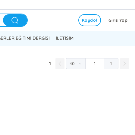
Kaydol
Giriş Yap
ERLER EĞİTİMİ DERGİSİ
İLETİŞİM
1
1