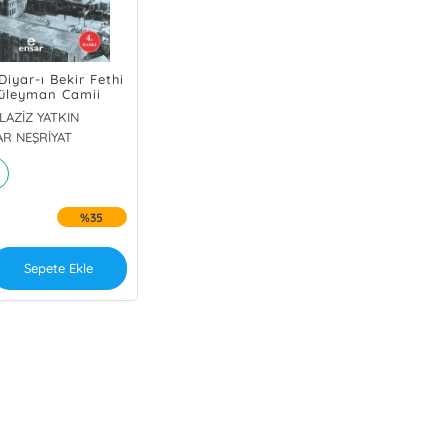
iyar-ı Bekir Fethi
Süleyman Camii
LAZİZ YATKIN
AR NEŞRİYAT
%35
Sepete Ekle