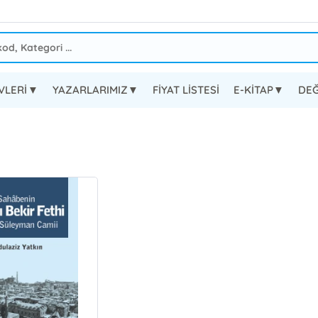
EVLERİ▼
YAZARLARIMIZ▼
FİYAT LİSTESİ
E-KİTAP▼
DEĞ