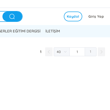
Kaydol
Giriş Yap
ERLER EĞİTİMİ DERGİSİ
İLETİŞİM
1
1