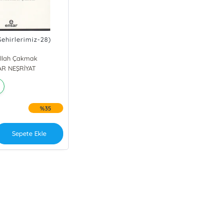
ehirlerimiz-28)
llah Çakmak
AR NEŞRİYAT
%35
Sepete Ekle