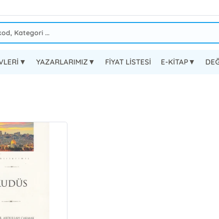
EVLERİ▼
YAZARLARIMIZ▼
FİYAT LİSTESİ
E-KİTAP▼
DEĞ