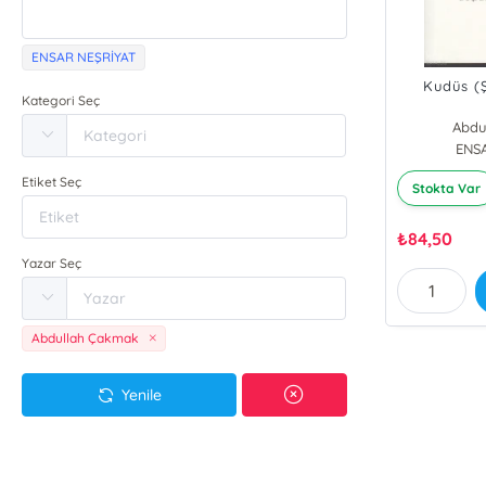
ENSAR NEŞRİYAT
Kudüs (Ş
Kategori Seç
Abdu
ENS
Etiket Seç
Stokta Var
₺
84,50
Yazar Seç
Abdullah Çakmak
Yenile