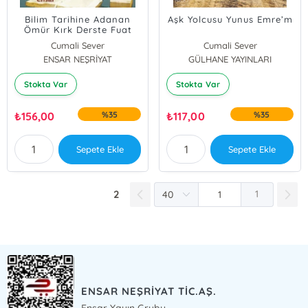
Bilim Tarihine Adanan
Aşk Yolcusu Yunus Emre’m
Ömür Kırk Derste Fuat
Sezgin
Cumali Sever
Cumali Sever
ENSAR NEŞRİYAT
GÜLHANE YAYINLARI
Stokta Var
Stokta Var
₺
156,00
%35
₺
117,00
%35
Sepete Ekle
Sepete Ekle
2
1
ENSAR NEŞRİYAT TİC.AŞ.