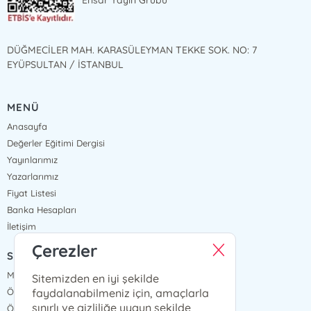
Ensar Yayın Grubu
DÜĞMECİLER MAH. KARASÜLEYMAN TEKKE SOK. NO: 7
EYÜPSULTAN / İSTANBUL
MENÜ
Anasayfa
Değerler Eğitimi Dergisi
Yayınlarımız
Yazarlarımız
Fiyat Listesi
Banka Hesapları
İletişim
Çerezler
SÖZLEŞMELER
Mesafeli Satış Sözleşmesi
Sitemizden en iyi şekilde
faydalanabilmeniz için, amaçlarla
Ön Bilgilendirme Formu
sınırlı ve gizliliğe uygun şekilde
Ödeme ve Teslimat