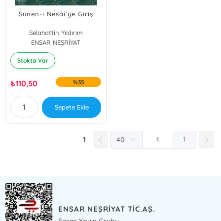
Sünen-i Nesâî’ye Giriş
Selahattin Yıldırım
ENSAR NEŞRİYAT
Stokta Var
₺
110,50
%35
Sepete Ekle
1
1
ENSAR NEŞRİYAT TİC.AŞ.