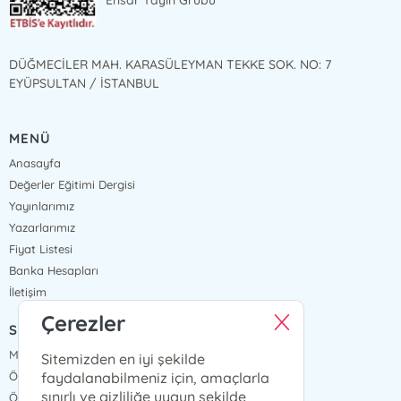
Ensar Yayın Grubu
DÜĞMECİLER MAH. KARASÜLEYMAN TEKKE SOK. NO: 7
EYÜPSULTAN / İSTANBUL
MENÜ
Anasayfa
Değerler Eğitimi Dergisi
Yayınlarımız
Yazarlarımız
Fiyat Listesi
Banka Hesapları
İletişim
Çerezler
SÖZLEŞMELER
Mesafeli Satış Sözleşmesi
Sitemizden en iyi şekilde
faydalanabilmeniz için, amaçlarla
Ön Bilgilendirme Formu
sınırlı ve gizliliğe uygun şekilde
Ödeme ve Teslimat