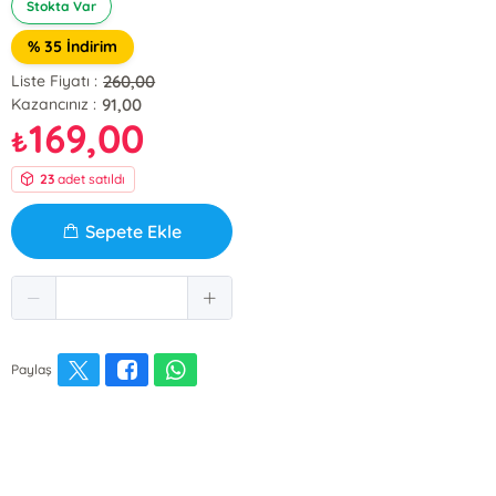
Stokta Var
% 35 İndirim
260,00
Liste Fiyatı :
91,00
Kazancınız :
169,00
₺
23
adet satıldı
Sepete Ekle
Paylaş