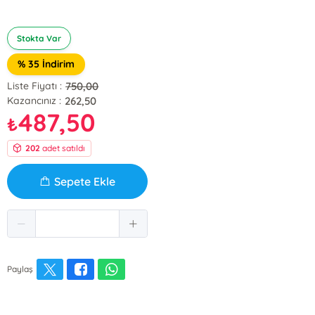
Stokta Var
% 35 İndirim
750,00
Liste Fiyatı :
262,50
Kazancınız :
487,50
₺
202
adet satıldı
Sepete Ekle
Paylaş