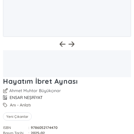
Hayatım İbret Aynası
Ahmet Muhtar Büyükçınar
ENSAR NEŞRİYAT
Anı - Anlatı
Yeni Çıkanlar
ISBN
:
9786052174470
Basım Tarihi
:
2025-02