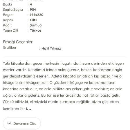
Baskı
:
4
Sayfa Sayısı
:
904
Boyut
:
155x220
Kapak
:
Ciltli
Kağıt
:
Şamua
Yayın Dili
:
Türkçe
Emeği Geçenler
Grafiker
:
Halil Yılmaz
Yolu kitaplardan geçen herkesin hayatında insanı derinden etkileyen
eserler vardır. Kendimizi içinde bulduğumuz, bazen kahramanlarıyla
yer değiştirdiğimiz eserler... Adeta kitapta anlatılan kişi bizizdir ve o
hikâye bizim hikâyemizdir. O yüzden hikâyeye ve kahramanların
kaderine ortak olur, onlarla birlikte acı çeker yahut seviniriz; onlarla
ağlar, onlarla güleriz. Bu tür eserler arasında hatıratlar başta gelir.
Çünkü biliriz ki, elimizdeki metin kurmaca değildir, bizim gibi etten
...
kemikten bir i
Devamını Oku