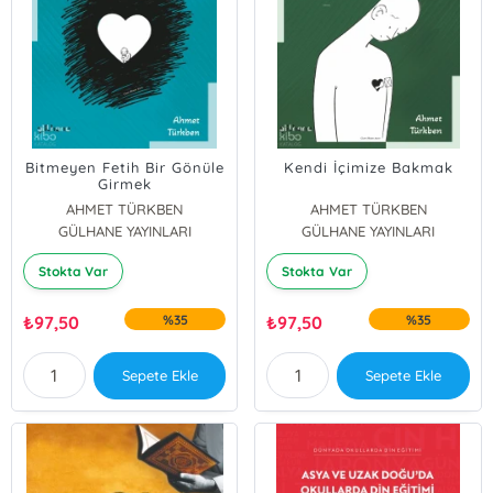
Bitmeyen Fetih Bir Gönüle
Kendi İçimize Bakmak
Girmek
AHMET TÜRKBEN
AHMET TÜRKBEN
GÜLHANE YAYINLARI
GÜLHANE YAYINLARI
Stokta Var
Stokta Var
₺
97,50
%35
₺
97,50
%35
Sepete Ekle
Sepete Ekle