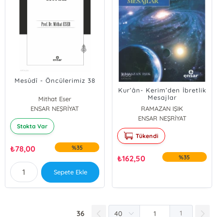
Mesûdî - Öncülerimiz 38
Kur’ân- Kerim’den İbretlik
Mesajlar
Mithat Eser
ENSAR NEŞRİYAT
RAMAZAN IŞIK
ENSAR NEŞRİYAT
Stokta Var
Tükendi
₺
78,00
%35
₺
162,50
%35
Sepete Ekle
36
1