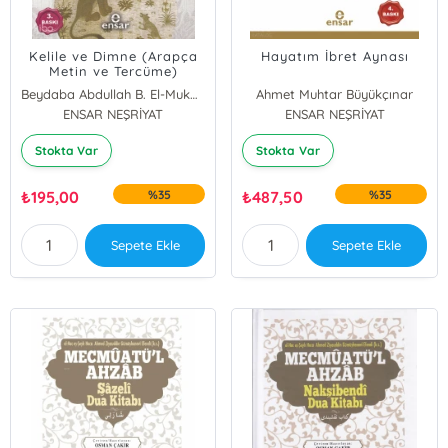
Kelile ve Dimne (Arapça
Hayatım İbret Aynası
Metin ve Tercüme)
Beydaba Abdullah B. El-Mukaffa
Ahmet Muhtar Büyükçınar
ENSAR NEŞRİYAT
ENSAR NEŞRİYAT
Stokta Var
Stokta Var
₺
195,00
%35
₺
487,50
%35
Sepete Ekle
Sepete Ekle