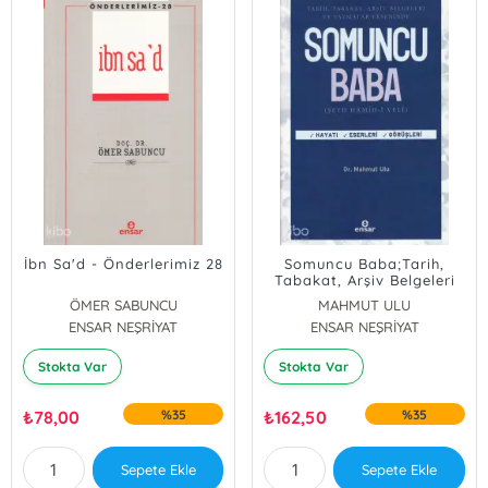
İbn Sa'd - Önderlerimiz 28
Somuncu Baba;Tarih,
Tabakat, Arşiv Belgeleri
Ve Yazamlar Ekseninde
ÖMER SABUNCU
MAHMUT ULU
ENSAR NEŞRİYAT
ENSAR NEŞRİYAT
Stokta Var
Stokta Var
₺
78,00
%35
₺
162,50
%35
Sepete Ekle
Sepete Ekle