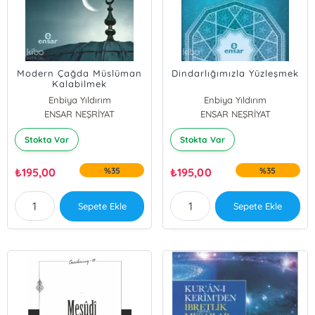
Modern Çağda Müslüman
Dindarlığımızla Yüzleşmek
Kalabilmek
Enbiya Yıldırım
Enbiya Yıldırım
ENSAR NEŞRİYAT
ENSAR NEŞRİYAT
Stokta Var
Stokta Var
₺
195,00
%35
₺
195,00
%35
Sepete Ekle
Sepete Ekle