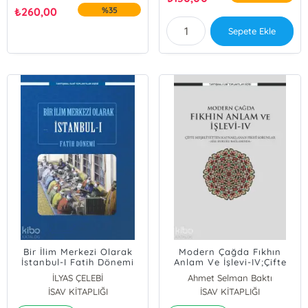
₺
260,00
%35
Sepete Ekle
Bir İlim Merkezi Olarak
Modern Çağda Fıkhın
İstanbul-I Fatih Dönemi
Anlam Ve İşlevi-IV;Çifte
Meşruiyetten
İLYAS ÇELEBİ
Ahmet Selman Baktı
Kaynaklanan Fıkhî
İSAV KİTAPLIĞI
İSAV KİTAPLIĞI
Sorunlar -Aile Hukuku
Bağlamında-