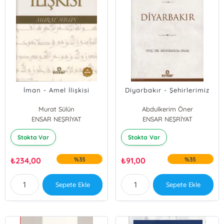
İman - Amel İlişkisi
Diyarbakır - Şehirlerimiz
Murat Sülün
Abdulkerim Öner
ENSAR NEŞRİYAT
ENSAR NEŞRİYAT
Stokta Var
Stokta Var
₺
234,00
%35
₺
91,00
%35
Sepete Ekle
Sepete Ekle