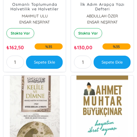
Osmanlı Toplumunda
İlk Adım Arapça Yazı
Halvetilik ve Halvetiler
Defteri
(IX-XV. Asır)
MAHMUT ULU
ABDULLAH ÖZER
ENSAR NEŞRİYAT
ENSAR NEŞRİYAT
Stokta Var
Stokta Var
₺
162,50
%35
₺
130,00
%35
Sepete Ekle
Sepete Ekle