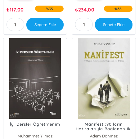
₺
117,00
%35
₺
234,00
%35
Sepete Ekle
Sepete Ekle
İyi Dersler Öğretmenim
Manifest ;90'ların
Hatıralarıyla Bağlanan İki
Dünya
Muhammet Yılmaz
Adem Dönmez