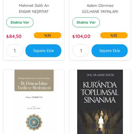
Mehmet Salih Arı
Adem Dönmez
ENSAR NEŞRİYAT
GÜLHANE YAYINLARI
Stokta Var
Stokta Var
₺
84,50
%35
₺
104,00
%35
Sepete Ekle
Sepete Ekle