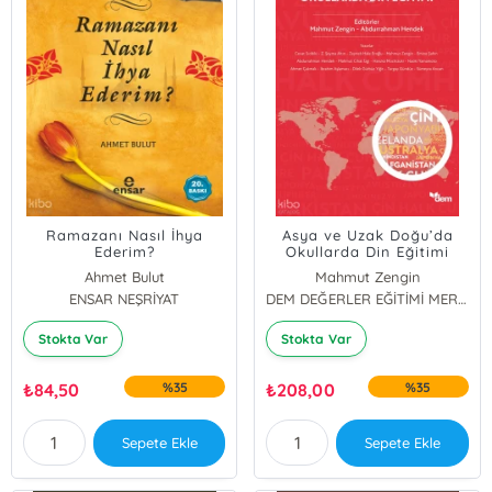
Ramazanı Nasıl İhya
Asya ve Uzak Doğu’da
Ederim?
Okullarda Din Eğitimi
Ahmet Bulut
Mahmut Zengin
ENSAR NEŞRİYAT
Abdurrahman Hendek
DEM DEĞERLER EĞİTİMİ MERKEZİ YAYINLARI
Stokta Var
Stokta Var
₺
84,50
%35
₺
208,00
%35
Sepete Ekle
Sepete Ekle