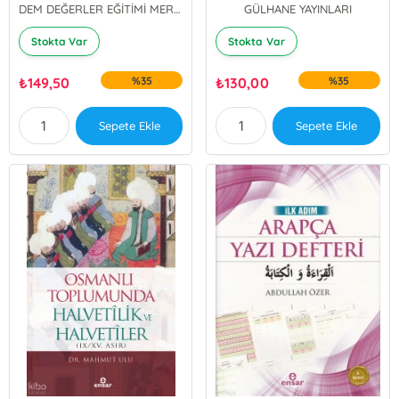
DEM DEĞERLER EĞİTİMİ MERKEZİ YAYINLARI
GÜLHANE YAYINLARI
Stokta Var
Stokta Var
₺
149,50
%35
₺
130,00
%35
Sepete Ekle
Sepete Ekle