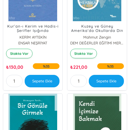
Kur’an-ı Kerim ve Hadis-i
Kuzey ve Güney
Şerifler Işığında
Amerika’da Okullarda Din
Hayatımız - İslâm Son
Eğitimi
KERİM AYTEKİN
Mahmut Zengin
Dindir
ENSAR NEŞRİYAT
Abdurrahman Hendek
DEM DEĞERLER EĞİTİMİ MERKEZİ YAYINLARI
Stokta Var
Stokta Var
₺
130,00
%35
₺
221,00
%35
Sepete Ekle
Sepete Ekle