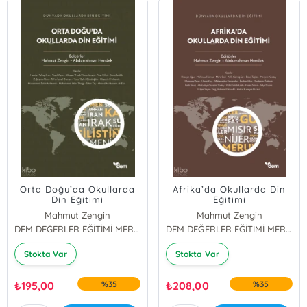
Orta Doğu’da Okullarda
Afrika’da Okullarda Din
Din Eğitimi
Eğitimi
Mahmut Zengin
Mahmut Zengin
Abdurrahman Hendek
DEM DEĞERLER EĞİTİMİ MERKEZİ YAYINLARI
Abdurrahman Hendek
DEM DEĞERLER EĞİTİMİ MERKEZİ YAYINLARI
Stokta Var
Stokta Var
₺
195,00
%35
₺
208,00
%35