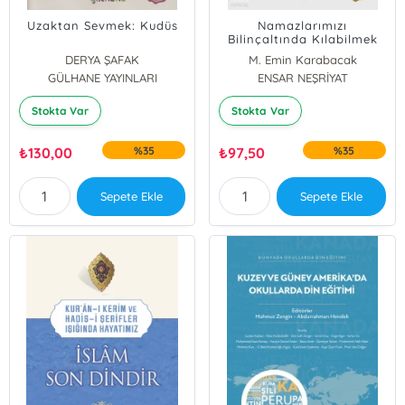
Uzaktan Sevmek: Kudüs
Namazlarımızı
Bilinçaltında Kılabilmek
DERYA ŞAFAK
M. Emin Karabacak
GÜLHANE YAYINLARI
ENSAR NEŞRİYAT
Stokta Var
Stokta Var
₺
130,00
%35
₺
97,50
%35
Sepete Ekle
Sepete Ekle