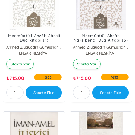
Mecmûatü'l-Ahzâb Şâzelî
Mecmûatü’l Ahzâb
Dua kitabı (1)
Nakşibendî Dua Kitabı (3)
Ahmed Ziyaüddin Gümüşhanevi
Ahmed Ziyaüddin Gümüşhanevi
ENSAR NEŞRİYAT
ENSAR NEŞRİYAT
Stokta Var
Stokta Var
₺
715,00
%35
₺
715,00
%35
Sepete Ekle
Sepete Ekle