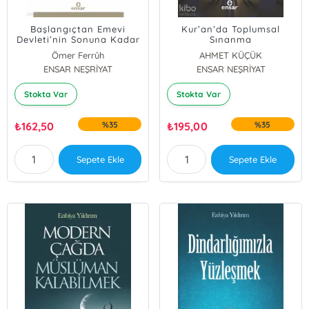
Başlangıçtan Emevi
Kur’an’da Toplumsal
Devleti’nin Sonuna Kadar
Sınanma
İlk Dönem İslam Tarihi ve
Ömer Ferrûh
AHMET KÜÇÜK
Medeniyeti
ENSAR NEŞRİYAT
ENSAR NEŞRİYAT
Stokta Var
Stokta Var
₺
162,50
%35
₺
195,00
%35
Sepete Ekle
Sepete Ekle