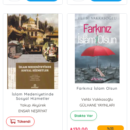
Farkınız İslam Olsun
İslam Medeniyetinde
Sosyal Hizmetler
Vehbi Vakkasoğlu
Yakup Akyürek
GÜLHANE YAYINLARI
ENSAR NEŞRİYAT
İsmet Tunç
Stokta Var
Meryem Sezgin
Tükendi
₺
130,00
%35