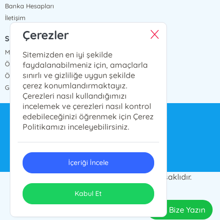
Banka Hesapları
İletişim
Çerezler
SÖZLEŞMELER
Mesafeli Satış Sözleşmesi
Sitemizden en iyi şekilde
faydalanabilmeniz için, amaçlarla
Ön Bilgilendirme Formu
sınırlı ve gizliliğe uygun şekilde
Ödeme ve Teslimat
çerez konumlandırmaktayız.
Gizlilik ve Güvenlik
Çerezleri nasıl kullandığımızı
incelemek ve çerezleri nasıl kontrol
edebileceğinizi öğrenmek için Çerez
bilgi@ensarnesriyat.com.tr
Politikamızı inceleyebilirsiniz.
0212 577 6668
İçeriği İncele
© 2024 Ensar Yayın Grubu. Her hakkı saklıdır.
ONSO
Tasarım & Uygulama
Kabul Et
Bize Yazın