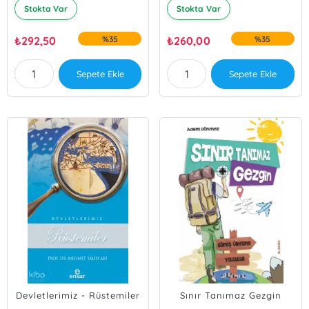
Stokta Var
Stokta Var
₺
292,50
%35
₺
260,00
%35
Sepete Ekle
Sepete Ekle
Devletlerimiz - Rüstemiler
Sınır Tanımaz Gezgin