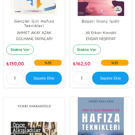
Gençler İçin Hafıza
Başarı İnanç İşidir
Teknikleri
AHMET AKAY AZAK
Ali Erkan Kavaklı
GÜLHANE YAYINLARI
ENSAR NEŞRİYAT
Stokta Var
Stokta Var
₺
130,00
%35
₺
162,50
%35
Sepete Ekle
Sepete Ekle