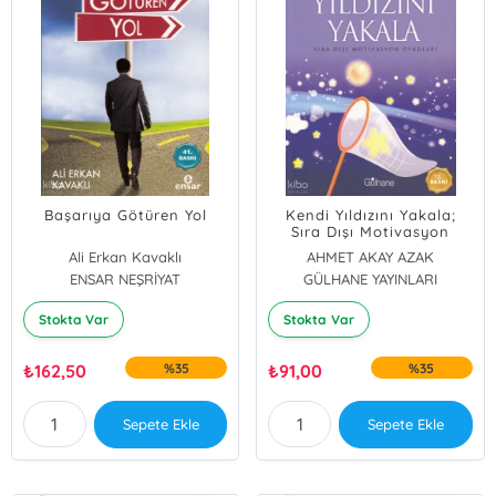
Başarıya Götüren Yol
Kendi Yıldızını Yakala;
Sıra Dışı Motivasyon
Öyküleri
Ali Erkan Kavaklı
AHMET AKAY AZAK
ENSAR NEŞRİYAT
GÜLHANE YAYINLARI
Stokta Var
Stokta Var
₺
162,50
%35
₺
91,00
%35
Sepete Ekle
Sepete Ekle