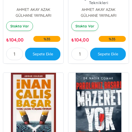
Teknikleri
AHMET AKAY AZAK
AHMET AKAY AZAK
GÜLHANE YAYINLARI
Harun Arıkmert
GÜLHANE YAYINLARI
Stokta Var
Stokta Var
₺
104,00
%35
₺
104,00
%35
Sepete Ekle
Sepete Ekle