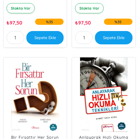
Stokta Var
Stokta Var
₺
97,50
%35
₺
97,50
%35
Sepete Ekle
Sepete Ekle
Bir Fırsattır Her Sorun
Anlayarak Hızlı Okuma