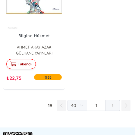
Bilgine Hükmet
AHMET AKAY AZAK
GÜLHANE YAYINLARI
Tükendi
₺
22,75
%35
19
1