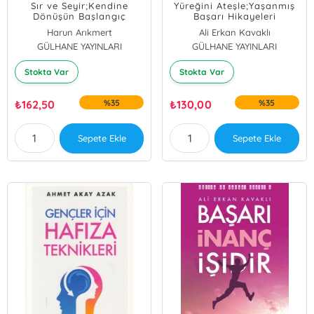
Sır ve Seyir;Kendine
Yüreğini Ateşle;Yaşanmış
Dönüşün Başlangıç
Başarı Hikayeleri
Noktası
Harun Arıkmert
Ali Erkan Kavaklı
GÜLHANE YAYINLARI
GÜLHANE YAYINLARI
Stokta Var
Stokta Var
₺
162,50
%35
₺
130,00
%35
Sepete Ekle
Sepete Ekle