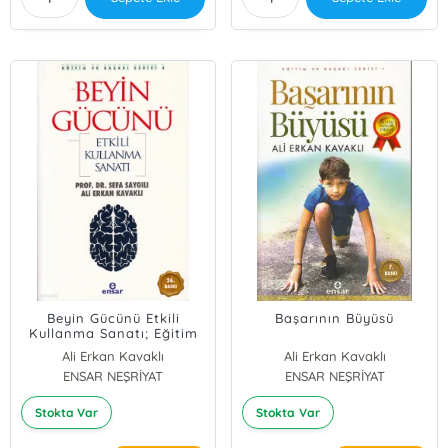
Beyin Gücünü Etkili
Başarının Büyüsü
Kullanma Sanatı; Eğitim
ve Başarı Serisi 4
Ali Erkan Kavaklı
Ali Erkan Kavaklı
Prof. Dr. Sefa Saygılı
ENSAR NEŞRİYAT
ENSAR NEŞRİYAT
Stokta Var
Stokta Var