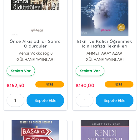
Önce Alkışladılar Sonra
Etkili ve Kalıcı Öğrenmek
Öldürdüler
İçin Hafıza Teknikleri
Vehbi Vakkasoğlu
AHMET AKAY AZAK
GÜLHANE YAYINLARI
GÜLHANE YAYINLARI
Stokta Var
Stokta Var
₺
162,50
%35
₺
130,00
%35
Sepete Ekle
Sepete Ekle