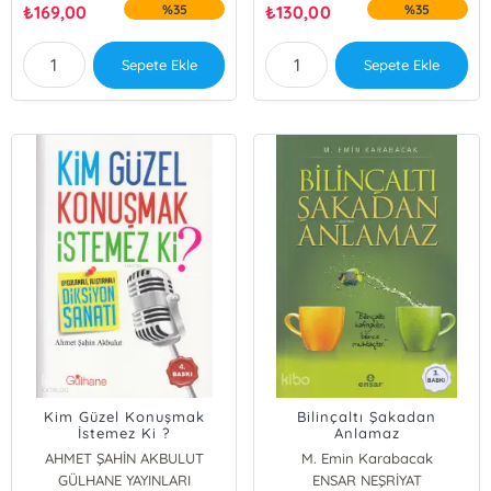
₺
169,00
%35
₺
130,00
%35
Sepete Ekle
Sepete Ekle
Kim Güzel Konuşmak
Bilinçaltı Şakadan
İstemez Ki ?
Anlamaz
AHMET ŞAHİN AKBULUT
M. Emin Karabacak
GÜLHANE YAYINLARI
ENSAR NEŞRİYAT