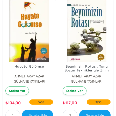
Hayata Gülümse
Beyninizin Rotası; Tony
Buzan Teknikleriyle Zihin
Haritaları
AHMET AKAY AZAK
AHMET AKAY AZAK
GÜLHANE YAYINLARI
GÜLHANE YAYINLARI
Stokta Var
Stokta Var
₺
104,00
%35
₺
117,00
%35
Sepete Ekle
Sepete Ekle