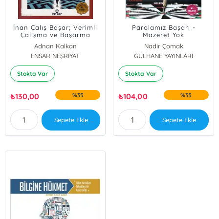
İnan Çalış Başar; Verimli
Parolamız Başarı -
Çalışma ve Başarma
Mazeret Yok
Yöntemleri
Adnan Kalkan
Nadir Çomak
ENSAR NEŞRİYAT
GÜLHANE YAYINLARI
Stokta Var
Stokta Var
₺
130,00
%35
₺
104,00
%35
Sepete Ekle
Sepete Ekle