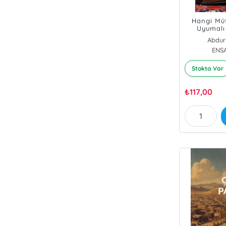
Hangi Müf
Uyumalı
Belirlenm
Abdur
İşl
ENS
Stokta Var
₺
117,00