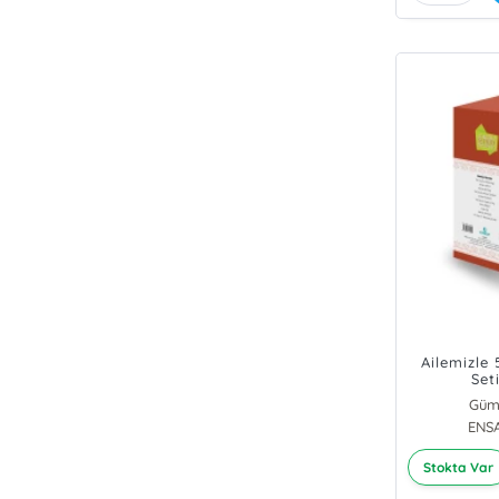
Ailemizle 
Set
Güm
ENS
Stokta Var