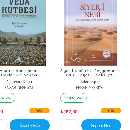
Veda Hutbesi;İnsan
Siyer-i Nebî (Hz. Peygamberin
Haklarının Nebevi
(s.a.s) Hayatı – Şahsiyeti –
Beyannamesi
Daveti); Ciltli
Eyüphan Kaya
Adem Apak
ENSAR NEŞRİYAT
ENSAR NEŞRİYAT
kta Var
Stokta Var
00
%35
₺
487,50
%35
Sepete Ekle
Sepete Ekle