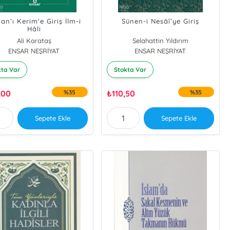
'an’ı Kerim'e Giriş İlm-i
Sünen-i Nesâî’ye Giriş
Hâli
Ali Karataş
Selahattin Yıldırım
ENSAR NEŞRİYAT
ENSAR NEŞRİYAT
kta Var
Stokta Var
,00
%35
₺
110,50
%35
Sepete Ekle
Sepete Ekle