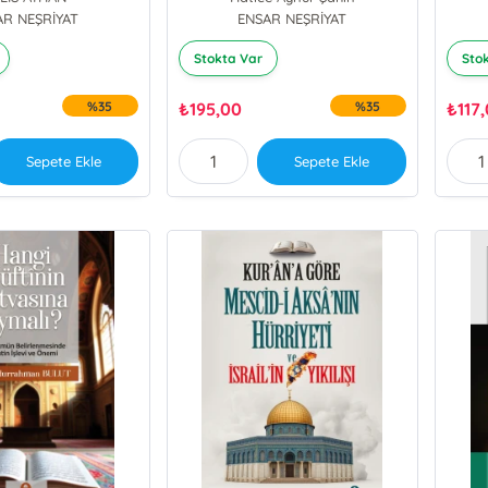
Örnekleri
AR NEŞRİYAT
ENSAR NEŞRİYAT
Stokta Var
Sto
%35
₺
195,00
%35
₺
117
Sepete Ekle
Sepete Ekle