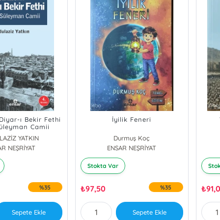
iyar-ı Bekir Fethi
İyilik Feneri
Süleyman Camii
LAZİZ YATKIN
Durmuş Koç
AR NEŞRİYAT
ENSAR NEŞRİYAT
Stokta Var
Sto
%35
₺
97,50
%35
₺
91,
Sepete Ekle
Sepete Ekle