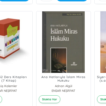
52 Ders Kitapları
Ana Hatlarıyla İslam Miras
Siyer
i (7 Kitap)
Hukuku
(s.a
üş Kalemler
Adnan Algül
AR NEŞRİYAT
ENSAR NEŞRİYAT
Stokta Var
Sto