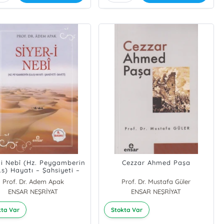
-i Nebî (Hz. Peygamberin
Cezzar Ahmed Paşa
.s) Hayatı – Şahsiyeti –
Daveti)
Prof. Dr. Adem Apak
Prof. Dr. Mustafa Güler
ENSAR NEŞRİYAT
ENSAR NEŞRİYAT
kta Var
Stokta Var