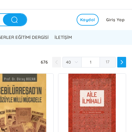
Kaydol
Giriş Yap
ERLER EĞİTİMİ DERGİSİ
İLETİŞİM
676
17