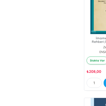
İmame
Rehberi;
Ge
Z
ENS
Stokta Var
₺
208,00