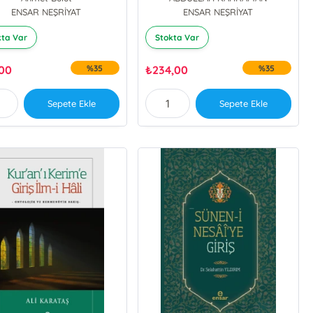
ENSAR NEŞRİYAT
ENSAR NEŞRİYAT
Ahmet Ekşi
Abdurrahman Bulut
kta Var
Stokta Var
,00
%35
₺
234,00
%35
Sepete Ekle
Sepete Ekle