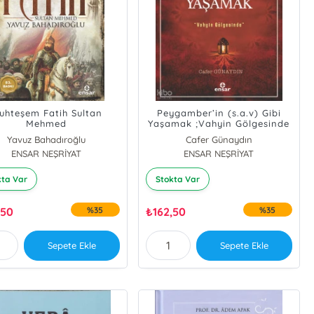
uhteşem Fatih Sultan
Peygamber’in (s.a.v) Gibi
Mehmed
Yaşamak ;Vahyin Gölgesinde
Yavuz Bahadıroğlu
Cafer Günaydın
ENSAR NEŞRİYAT
ENSAR NEŞRİYAT
kta Var
Stokta Var
,50
%35
₺
162,50
%35
Sepete Ekle
Sepete Ekle