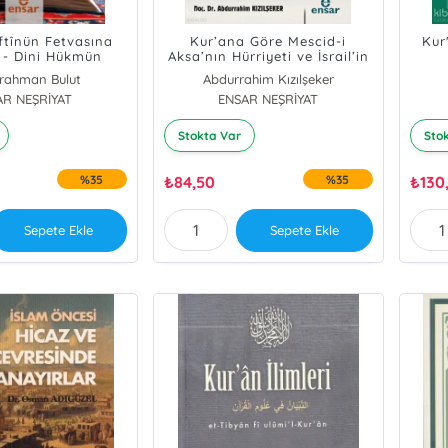
tînün Fetvasına
Kur’ana Göre Mescid-i
Kur
 - Dini Hükmün
Aksa’nın Hürriyeti ve İsrail’in
esinde Kanaatin
Yıkılışı
rahman Bulut
Abdurrahim Kızılşeker
ev ve Önemi
AR NEŞRİYAT
ENSAR NEŞRİYAT
Stokta Var
Sto
%35
₺
84,50
%35
₺
130
Sepete Ekle
Sepete Ekle