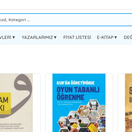
EVLERİ▼
YAZARLARIMIZ▼
FİYAT LİSTESİ
E-KİTAP▼
DEĞ