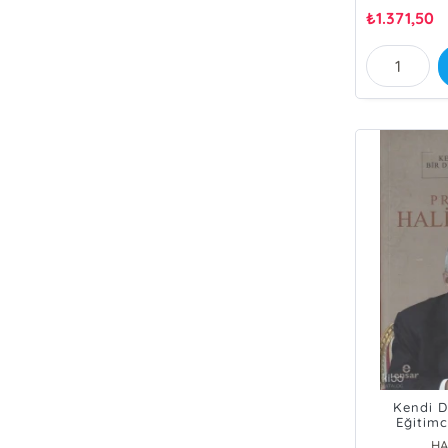
₺
1.371,50
Kendi D
Eğitimc
HA