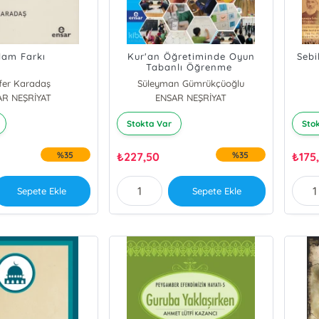
lam Farkı
Kur'an Öğretiminde Oyun
Sebi
Tabanlı Öğrenme
fer Karadaş
Süleyman Gümrükçüoğlu
AR NEŞRİYAT
Mine Taşdemir Kuluç
ENSAR NEŞRİYAT
Stokta Var
Sto
%35
₺
227,50
%35
₺
175
Sepete Ekle
Sepete Ekle