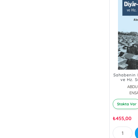
Sahabenin D
ve Hz. 
ABDU
ENS
Stokta Var
₺
455,00