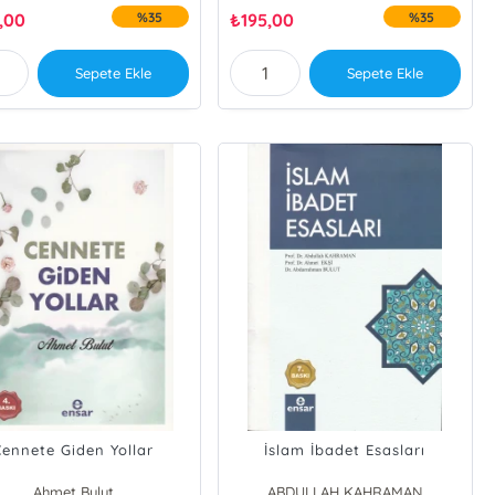
,00
%35
₺
195,00
%35
Sepete Ekle
Sepete Ekle
Cennete Giden Yollar
İslam İbadet Esasları
Ahmet Bulut
ABDULLAH KAHRAMAN