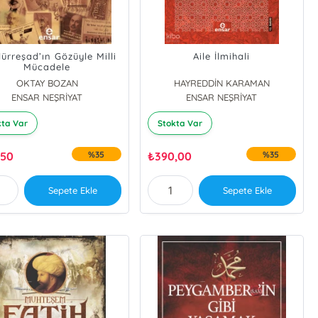
lürreşad’ın Gözüyle Milli
Aile İlmihali
Mücadele
OKTAY BOZAN
HAYREDDİN KARAMAN
ENSAR NEŞRİYAT
ENSAR NEŞRİYAT
kta Var
Stokta Var
,50
%35
₺
390,00
%35
Sepete Ekle
Sepete Ekle