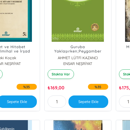
t ve Hitabet
Guruba
M
İlmihal ve İrşad
Yaklaşırken;Peygamber
leneğinde
Efendimizin Hayatı -5
eki Koçak
AHMET LÜTFİ KAZANCI
AR NEŞRİYAT
ENSAR NEŞRİYAT
Stokta Var
Sto
%35
₺
169,00
%35
₺
175
Sepete Ekle
Sepete Ekle