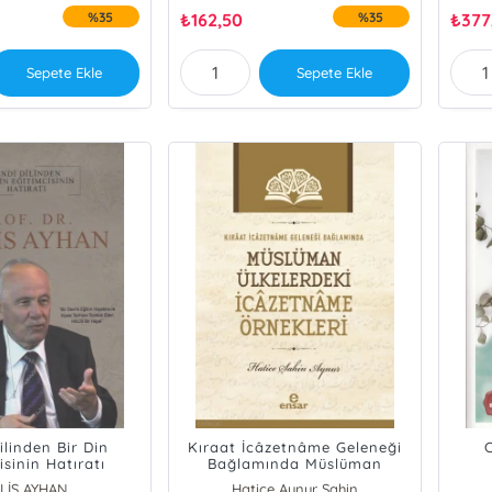
%35
₺
162,50
%35
₺
377
Sepete Ekle
Sepete Ekle
ilinden Bir Din
Kıraat İcâzetnâme Geleneği
isinin Hatıratı
Bağlamında Müslüman
Ülkelerdeki İcâzetnâme
LİS AYHAN
Hatice Aynur Şahin