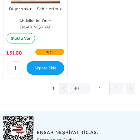
Diyarbakır - Şehirlerimiz
Abdulkerim Öner
ENSAR NEŞRİYAT
Stokta Var
₺
91,00
%35
Sepete Ekle
1
1
ENSAR NEŞRİYAT TİC.AŞ.