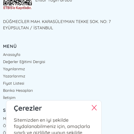
Ensar Yayın Grubu
DÜĞMECİLER MAH. KARASÜLEYMAN TEKKE SOK. NO: 7
EYÜPSULTAN / İSTANBUL
MENÜ
Anasayfa
Değerler Eğitimi Dergisi
Yayınlarımız
Yazarlarımız
Fiyat Listesi
Banka Hesapları
İletişim
Çerezler
SÖZLEŞMELER
Mesafeli Satış Sözleşmesi
Sitemizden en iyi şekilde
faydalanabilmeniz için, amaçlarla
Ön Bilgilendirme Formu
sınırlı ve gizliliğe uygun şekilde
Ödeme ve Teslimat