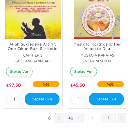
Allah Şükredene Artırır;
Mustafa Karataş'la Her
Öne Çıkan Bazı Surelerin
Yemekte Dua
Sırları
CAHİT ERİŞ
MUSTAFA KARATAŞ
GÜLHANE YAYINLARI
ENSAR NEŞRİYAT
Stokta Var
Stokta Var
₺
97,50
%35
₺
45,50
%35
Sepete Ekle
Sepete Ekle
6
1