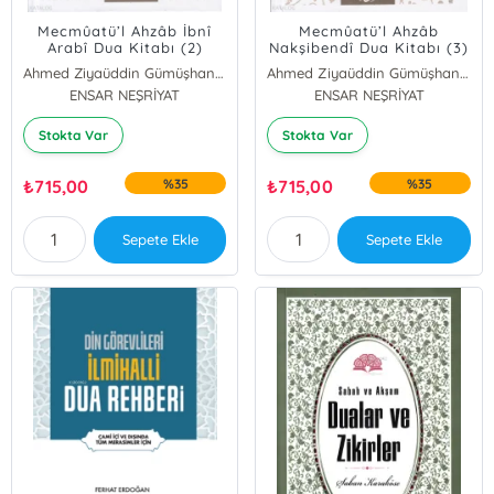
Mecmûatü’l Ahzâb İbnî
Mecmûatü’l Ahzâb
Arabî Dua Kitabı (2)
Nakşibendî Dua Kitabı (3)
Ahmed Ziyaüddin Gümüşhanevi
Ahmed Ziyaüddin Gümüşhanevi
ENSAR NEŞRİYAT
ENSAR NEŞRİYAT
Stokta Var
Stokta Var
₺
715,00
%35
₺
715,00
%35
Sepete Ekle
Sepete Ekle