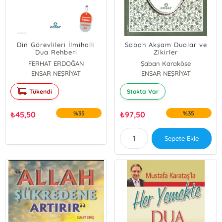
Din Görevlileri İlmihalli
Sabah Akşam Dualar ve
Dua Rehberi
Zikirler
FERHAT ERDOĞAN
Şaban Karaköse
ENSAR NEŞRİYAT
ENSAR NEŞRİYAT
Tükendi
Stokta Var
₺
45,50
%35
₺
97,50
%35
Sepete Ekle