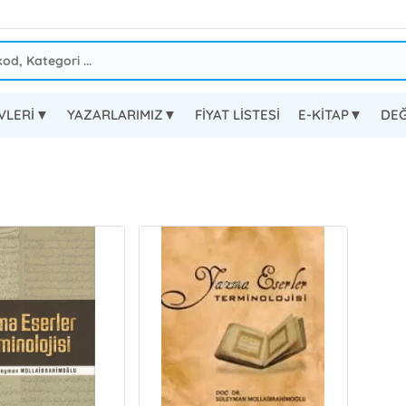
EVLERİ▼
YAZARLARIMIZ▼
FİYAT LİSTESİ
E-KİTAP▼
DEĞ