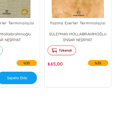
ler Terminolojisi
Yazma Eserler Terminolojisi
Mollaibrahimoğlu
SÜLEYMAN MOLLAİBRAHİMOĞLU
AR NEŞRİYAT
ENSAR NEŞRİYAT
Tükendi
%35
₺
65,00
%35
Sepete Ekle