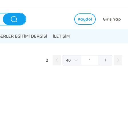
Kaydol
Giriş Yap
ERLER EĞİTİMİ DERGİSİ
İLETİŞİM
2
1