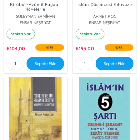
Kitâbu’l-Avâmil Faydalı
İslâm Düşüncesi Kılavuzu
İlâvelerle
SÜLEYMAN ERMİHAN
AHMET KOÇ
ENSAR NEŞRİYAT
ENSAR NEŞRİYAT
Stokta Var
Stokta Var
₺
104,00
%35
₺
195,00
%35
Sepete Ekle
Sepete Ekle