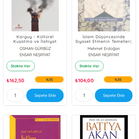
Karguy - Kültürel
İslam Düşüncesinde
Kuşatma ve İlahiyat
Siyaset Etmenin Temelleri;
Yeryüzü Halifeliği
OSMAN GÜRBÜZ
Mehmet Erdoğan
ENSAR NEŞRİYAT
ENSAR NEŞRİYAT
Stokta Var
Stokta Var
₺
162,50
%35
₺
104,00
%35
Sepete Ekle
Sepete Ekle