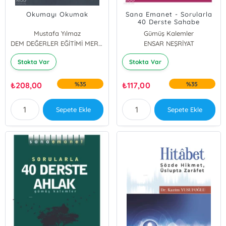
Okumayı Okumak
Sana Emanet - Sorularla
40 Derste Sahabe
Mustafa Yılmaz
Gümüş Kalemler
DEM DEĞERLER EĞİTİMİ MERKEZİ YAYINLARI
ENSAR NEŞRİYAT
Stokta Var
Stokta Var
₺
208,00
%35
₺
117,00
%35
Sepete Ekle
Sepete Ekle