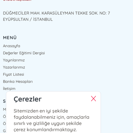
DÜĞMECİLER MAH. KARASÜLEYMAN TEKKE SOK. NO: 7
EYÜPSULTAN / İSTANBUL
MENÜ
Anasayfa
Değerler Eğitimi Dergisi
Yayınlarımız
Yazarlarımız
Fiyat Listesi
Banka Hesapları
İletişim
Çerezler
SÖZLEŞMELER
Mesafeli Satış Sözleşmesi
Sitemizden en iyi şekilde
faydalanabilmeniz için, amaçlarla
Ön Bilgilendirme Formu
sınırlı ve gizliliğe uygun şekilde
Ödeme ve Teslimat
çerez konumlandırmaktayız.
Gizlilik ve Güvenlik