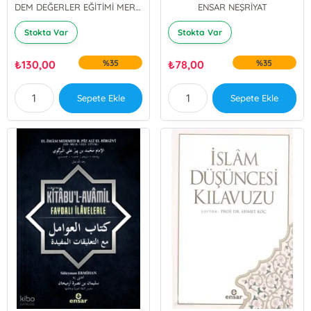
DEM DEĞERLER EĞİTİMİ MERKEZİ YAYINLARI
ENSAR NEŞRİYAT
Stokta Var
Stokta Var
₺
130,00
%35
₺
78,00
%35
Sepete Ekle
Sepete Ekle