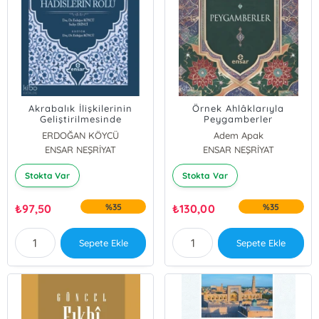
Akrabalık İlişkilerinin
Örnek Ahlâklarıyla
Geliştirilmesinde
Peygamberler
Hadislerin Rolü
ERDOĞAN KÖYCÜ
Adem Apak
ENSAR NEŞRİYAT
Sadiye Ekinci
ENSAR NEŞRİYAT
Stokta Var
Stokta Var
₺
97,50
%35
₺
130,00
%35
Sepete Ekle
Sepete Ekle