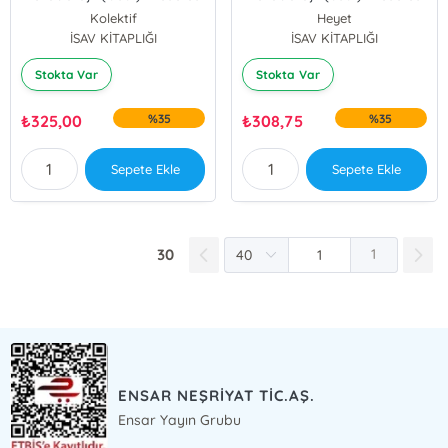
5; Temel İslâm İlimlerinin
Cilt: 2
Kolektif
Heyet
Ortaya Çıkışı ve
İSAV KİTAPLIĞI
İSAV KİTAPLIĞI
Birbirleriyle İlişkileri
Stokta Var
Stokta Var
₺
325,00
%35
₺
308,75
%35
Sepete Ekle
Sepete Ekle
30
1
ENSAR NEŞRİYAT TİC.AŞ.
Ensar Yayın Grubu