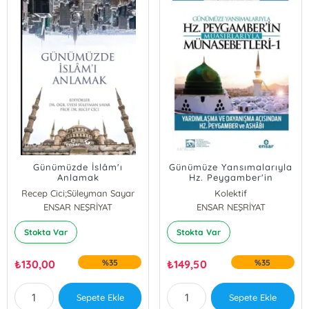
Günümüzde İslâm'ı
Günümüze Yansımalarıyla
Anlamak
Hz. Peygamber'in
Muasırlarıyla
Recep Cici;Süleyman Sayar
Kolektif
Münasebetleri - 1
ENSAR NEŞRİYAT
ENSAR NEŞRİYAT
Stokta Var
Stokta Var
₺
130,00
%35
₺
149,50
%35
Sepete Ekle
Sepete Ekle