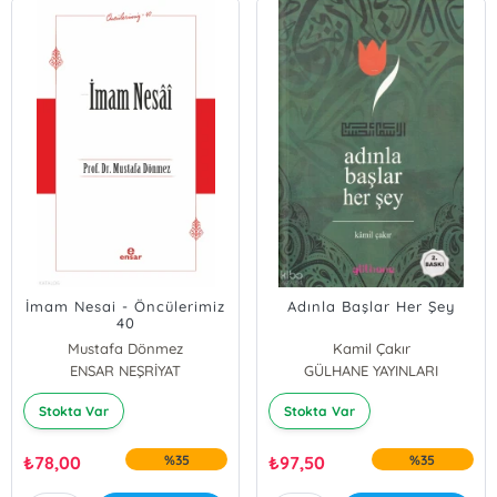
İmam Nesai - Öncülerimiz
Adınla Başlar Her Şey
40
Mustafa Dönmez
Kamil Çakır
ENSAR NEŞRİYAT
GÜLHANE YAYINLARI
Stokta Var
Stokta Var
₺
78,00
%35
₺
97,50
%35