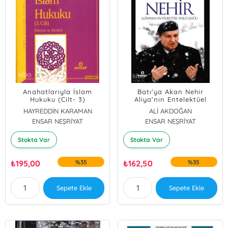
Anahatlarıyla İslam
Batı'ya Akan Nehir
Hukuku (Cilt- 3)
Aliya'nın Entelektüel
Yolculuğu
HAYREDDİN KARAMAN
ALİ AKDOĞAN
ENSAR NEŞRİYAT
ENSAR NEŞRİYAT
Stokta Var
Stokta Var
₺
195,00
%35
₺
162,50
%35
Sepete Ekle
Sepete Ekle