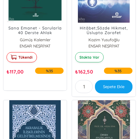
Sana Emanet - Sorularla
Hitâbet;Sözde Hikmet,
40 Derste Ahlak
Üslupta Zarafet
Gümüş Kalemler
Kazim Yusufoğlu
ENSAR NEŞRİYAT
ENSAR NEŞRİYAT
Tükendi
Stokta Var
₺
117,00
%35
₺
162,50
%35
Sepete Ekle