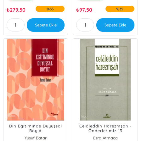
₺
279,50
%35
₺
97,50
%35
Sepete Ekle
Sepete Ekle
Din Eğitiminde Duyuşsal
Celâleddin Harezmşah -
Boyut
Önderlerimiz 13
Yusuf Batar
Esra Atmaca