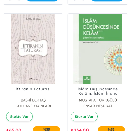
İftiranın Faturası
İslâm Düşüncesinde
Kelâm; İslâm İnanç
Felsefesi
BASRİ BEKTAŞ
MUSTAFA TÜRKGÜLÜ
GÜLHANE YAYINLARI
ENSAR NEŞRİYAT
Stokta Var
Stokta Var
₺
65,00
%35
₺
234,00
%35