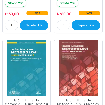
Stokta Var
Stokta Var
₺
130,00
%35
₺
260,00
%35
Sepete Ekle
Sepete Ekle
İslâmî İlimlerde
İslami İlimlerde
Metodoloji (Usûl) Meselesi
Metodoloji (usül) Meselesi