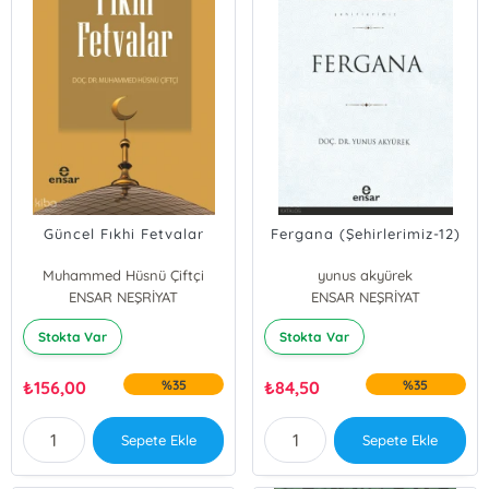
Güncel Fıkhi Fetvalar
Fergana (Şehirlerimiz-12)
Muhammed Hüsnü Çiftçi
yunus akyürek
ENSAR NEŞRİYAT
ENSAR NEŞRİYAT
Stokta Var
Stokta Var
₺
156,00
%35
₺
84,50
%35
Sepete Ekle
Sepete Ekle