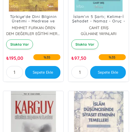
Türkiye'de Dini Bilginin
İslam'ın 5 Şartı; Kelime-İ
Üretimi - Medrese ve
Şehadet - Namaz - Oruç -
İlahiyatlar
Zekat Vermek - Hacca
MEHMET FURKAN ÖREN
CAHİT ERİŞ
Gitmek
DEM DEĞERLER EĞİTİMİ MERKEZİ YAYINLARI
GÜLHANE YAYINLARI
Stokta Var
Stokta Var
₺
195,00
%35
₺
97,50
%35
Sepete Ekle
Sepete Ekle