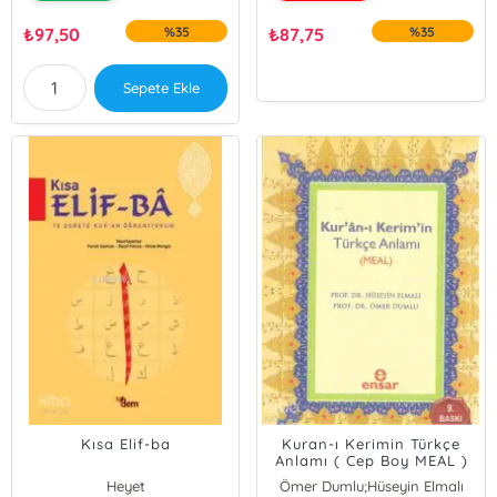
₺
97,50
%35
₺
87,75
%35
Sepete Ekle
Kısa Elif-ba
Kuran-ı Kerimin Türkçe
Anlamı ( Cep Boy MEAL )
Heyet
Ömer Dumlu;Hüseyin Elmalı