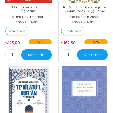
Etkinliklerle Tecvid
Kur'an Hıfzı Geleneği Ve
Öğretimi
Günümüzdeki Uygulama
Biçimleri
Selma Kavurmacıoğlu
Hatice Şahin Aynur
ENSAR NEŞRİYAT
ENSAR NEŞRİYAT
Stokta Var
Stokta Var
₺
195,00
%35
₺
162,50
%35
Sepete Ekle
Sepete Ekle