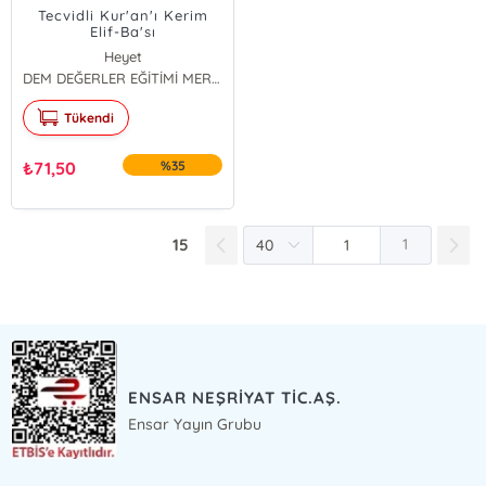
Tecvidli Kur'an'ı Kerim
Elif-Ba'sı
Heyet
DEM DEĞERLER EĞİTİMİ MERKEZİ YAYINLARI
Tükendi
₺
71,50
%35
15
1
ENSAR NEŞRİYAT TİC.AŞ.
Ensar Yayın Grubu