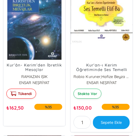
Kur’ân- Kerim’den İbretlik
Kur'an-ı Kerim
Mesajlar
Öğretiminde Ses Temelli
Elif-Ba; Okul Öncesi ve
RAMAZAN IŞIK
Rabia Kuruner;Hafize Beyza Bilgi;Melike Müftüoğlu;Gülten Balcı
İkokul
ENSAR NEŞRİYAT
ENSAR NEŞRİYAT
Tükendi
Stokta Var
₺
162,50
%35
₺
130,00
%35
Sepete Ekle