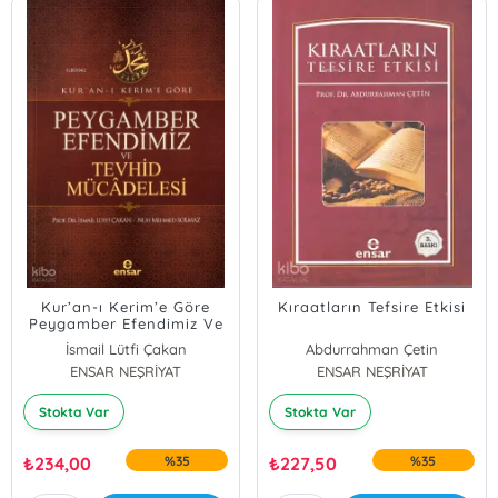
Kur’an-ı Kerim’e Göre
Kıraatların Tefsire Etkisi
Peygamber Efendimiz Ve
Tevhid Mücâdelesi
İsmail Lütfi Çakan
Abdurrahman Çetin
ENSAR NEŞRİYAT
ENSAR NEŞRİYAT
Stokta Var
Stokta Var
₺
234,00
%35
₺
227,50
%35