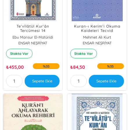
Te'vîlâtül Kur'ân
Kuran-ı Kerim'i Okuma
Tercümesi 14
Kaideleri Tecvid
Ebu Mansur El-Matüridi
Mehmet Ali Kurt
ENSAR NEŞRİYAT
ENSAR NEŞRİYAT
Stokta Var
Stokta Var
₺
455,00
%35
₺
84,50
%35
Sepete Ekle
Sepete Ekle