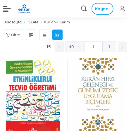
Kaydol
Anasayfa
İSLAM
Kur`ân-ı Kerîm
Filtre
15
1