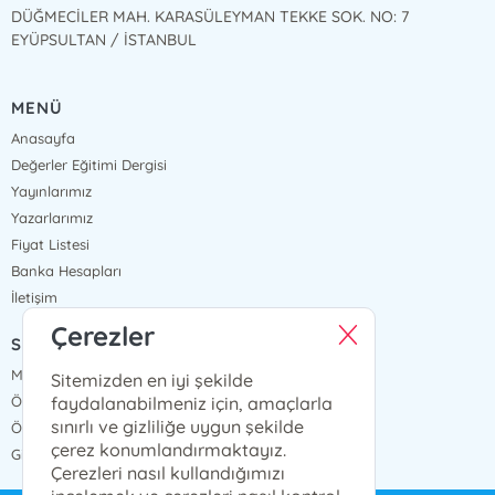
DÜĞMECİLER MAH. KARASÜLEYMAN TEKKE SOK. NO: 7
EYÜPSULTAN / İSTANBUL
MENÜ
Anasayfa
Değerler Eğitimi Dergisi
Yayınlarımız
Yazarlarımız
Fiyat Listesi
Banka Hesapları
İletişim
Çerezler
SÖZLEŞMELER
Mesafeli Satış Sözleşmesi
Sitemizden en iyi şekilde
faydalanabilmeniz için, amaçlarla
Ön Bilgilendirme Formu
sınırlı ve gizliliğe uygun şekilde
Ödeme ve Teslimat
çerez konumlandırmaktayız.
Gizlilik ve Güvenlik
Çerezleri nasıl kullandığımızı