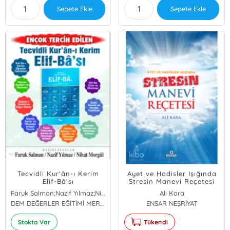
Sepete Ekle
Sepete Ekle
Tecvidli Kur'ân-ı Kerim
Ayet ve Hadisler Işığında
Elif-Bâ'sı
Stresin Manevi Reçetesi
Faruk Salman;Nazif Yılmaz;Nihat Morgül
Ali Kara
NAZİF YILMAZ
DEM DEĞERLER EĞİTİMİ MERKEZİ YAYINLARI
ENSAR NEŞRİYAT
Faruk Salman
Stokta Var
Tükendi
Nihat Morgül