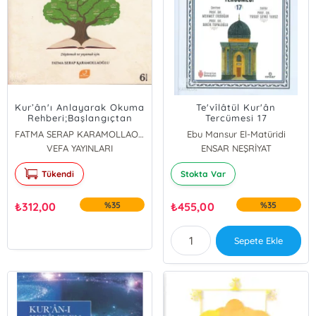
Kur’ân'ı Anlayarak Okuma
Te'vîlâtül Kur'ân
Rehberi;Başlangıçtan
Tercümesi 17
Belâgata Kur'ân Merkezli
FATMA SERAP KARAMOLLAOĞLU
Ebu Mansur El-Matüridi
Arapça Dersleri - 2
VEFA YAYINLARI
ENSAR NEŞRİYAT
Tükendi
Stokta Var
₺
312,00
%35
₺
455,00
%35
Sepete Ekle