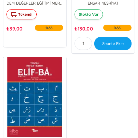
DEM DEĞERLER EĞİTİMİ MERKEZİ YAYINLARI
ENSAR NEŞRİYAT
Tükendi
Stokta Var
₺
39,00
%35
₺
130,00
%35
Sepete Ekle