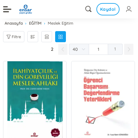
Kaydol
Anasayfa
EĞİTİM
Meslek Eğitim
Filtre
2
1