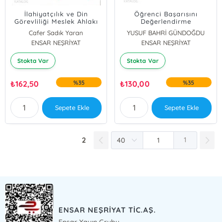
İlahiyatçılık ve Din
Öğrenci Başarısını
Görevliliği Meslek Ahlakı
Değerlendirme
Yeterlilikleri
Cafer Sadık Yaran
YUSUF BAHRİ GÜNDOĞDU
ENSAR NEŞRİYAT
ENSAR NEŞRİYAT
Stokta Var
Stokta Var
₺
162,50
%35
₺
130,00
%35
Sepete Ekle
Sepete Ekle
2
1
ENSAR NEŞRİYAT TİC.AŞ.