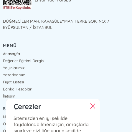
Ensar Yayın Grubu
DÜĞMECİLER MAH. KARASÜLEYMAN TEKKE SOK. NO: 7
EYÜPSULTAN / İSTANBUL
MENÜ
Anasayfa
Değerler Eğitimi Dergisi
Yayınlarımız
Yazarlarımız
Fiyat Listesi
Banka Hesapları
İletişim
Çerezler
SÖZLEŞMELER
Mesafeli Satış Sözleşmesi
Sitemizden en iyi şekilde
faydalanabilmeniz için, amaçlarla
Ön Bilgilendirme Formu
sınırlı ve gizliliğe uygun şekilde
Ödeme ve Teslimat