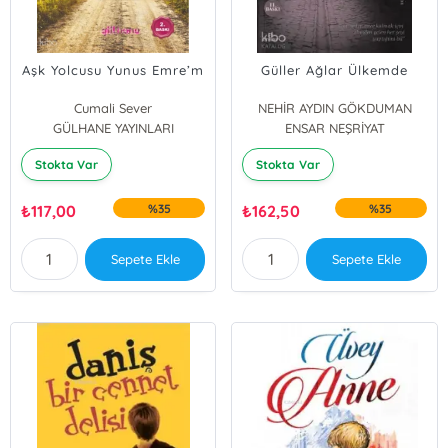
Aşk Yolcusu Yunus Emre’m
Güller Ağlar Ülkemde
Cumali Sever
NEHİR AYDIN GÖKDUMAN
GÜLHANE YAYINLARI
ENSAR NEŞRİYAT
Stokta Var
Stokta Var
₺
117,00
%35
₺
162,50
%35
Sepete Ekle
Sepete Ekle