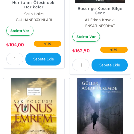
Haritanın Ötesindeki
Harikalar
Başarıya Koşan Bilge
Genç
Salih Halıcı
GÜLHANE YAYINLARI
Ali Erkan Kavaklı
ENSAR NEŞRİYAT
SEFA SAYGILI
Stokta Var
Mustafa Duran
Stokta Var
ALİ AKBEN
Mehmet Dağtekin
₺
104,00
%35
Adnan Kalkan
₺
162,50
%35
Sepete Ekle
Sepete Ekle