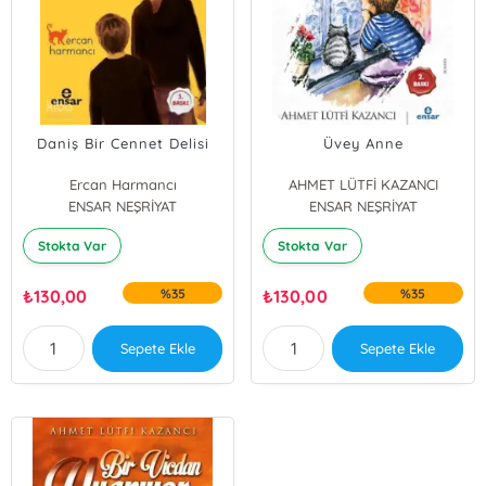
Daniş Bir Cennet Delisi
Üvey Anne
Ercan Harmancı
AHMET LÜTFİ KAZANCI
ENSAR NEŞRİYAT
ENSAR NEŞRİYAT
Stokta Var
Stokta Var
₺
130,00
%35
₺
130,00
%35
Sepete Ekle
Sepete Ekle