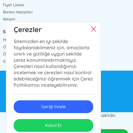
Fiyat Listesi
Banka Hesapları
İletişim
Çerezler
SÖZLEŞMELER
Mesafeli Satış Sözleşmesi
Sitemizden en iyi şekilde
faydalanabilmeniz için, amaçlarla
Ön Bilgilendirme Formu
sınırlı ve gizliliğe uygun şekilde
Ödeme ve Teslimat
çerez konumlandırmaktayız.
Gizlilik ve Güvenlik
Çerezleri nasıl kullandığımızı
incelemek ve çerezleri nasıl kontrol
edebileceğinizi öğrenmek için Çerez
bilgi@ensarnesriyat.com.tr
Politikamızı inceleyebilirsiniz.
0212 577 6668
İçeriği İncele
© 2024 Ensar Yayın Grubu. Her hakkı saklıdır.
ONSO
Tasarım & Uygulama
Kabul Et