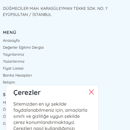
DÜĞMECİLER MAH. KARASÜLEYMAN TEKKE SOK. NO: 7
EYÜPSULTAN / İSTANBUL
MENÜ
Anasayfa
Değerler Eğitimi Dergisi
Yayınlarımız
Yazarlarımız
Fiyat Listesi
Banka Hesapları
İletişim
Çerezler
SÖZLEŞMELER
Mesafeli Satış Sözleşmesi
Sitemizden en iyi şekilde
faydalanabilmeniz için, amaçlarla
Ön Bilgilendirme Formu
sınırlı ve gizliliğe uygun şekilde
Ödeme ve Teslimat
çerez konumlandırmaktayız.
Gizlilik ve Güvenlik
Çerezleri nasıl kullandığımızı