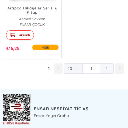
Arapça Hikayeler Serisi 6
Kitap
Ahmed Savvan
ENSAR ÇOCUK
Tükendi
₺
16,25
%35
1
1
ENSAR NEŞRİYAT TİC.AŞ.
Ensar Yayın Grubu